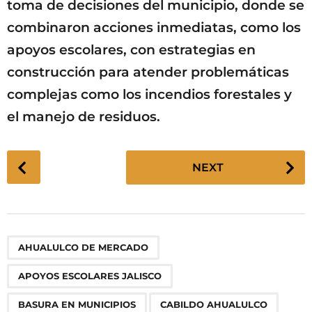
toma de decisiones del municipio, donde se
combinaron acciones inmediatas, como los
apoyos escolares, con estrategias en
construcción para atender problemáticas
complejas como los incendios forestales y
el manejo de residuos.
P
NEXT
o
s
t
P
,
,
,
,
,
,
,
,
,
AHUALULCO DE MERCADO
a
g
APOYOS ESCOLARES JALISCO
i
n
BASURA EN MUNICIPIOS
CABILDO AHUALULCO