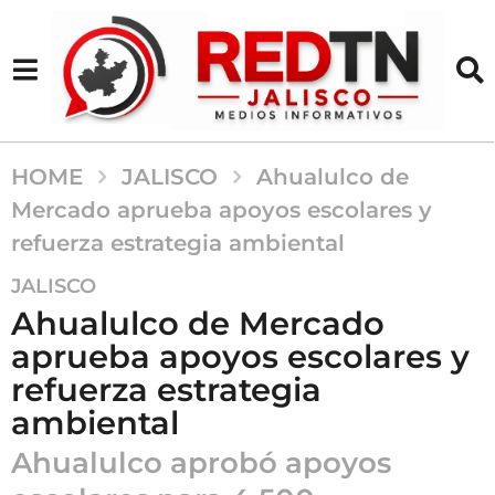
HOME
JALISCO
Ahualulco de
Mercado aprueba apoyos escolares y
refuerza estrategia ambiental
4
JALISCO
m
Ahualulco de Mercado
e
aprueba apoyos escolares y
s
refuerza estrategia
e
s
ambiental
a
Ahualulco aprobó apoyos
g
o