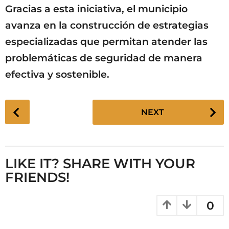
Gracias a esta iniciativa, el municipio
avanza en la construcción de estrategias
especializadas que permitan atender las
problemáticas de seguridad de manera
efectiva y sostenible.
P
NEXT
o
s
t
P
LIKE IT? SHARE WITH YOUR
a
FRIENDS!
g
i
0
n