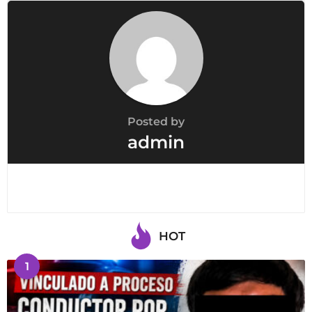
a
t
i
o
n
Posted by
admin
HOT
1