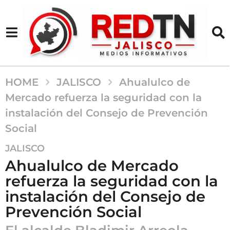
HOME
JALISCO
Ahualulco de
Mercado refuerza la seguridad con la
instalación del Consejo de Prevención
Social
1
JALISCO
a
Ahualulco de Mercado
ñ
refuerza la seguridad con la
o
instalación del Consejo de
a
g
Prevención Social
o