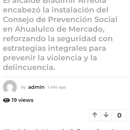
El alcalde Bladimir Arreola
1
encabezó la instalación del
a
ñ
Consejo de Prevención Social
o
en Ahualulco de Mercado,
a
g
reforzando la seguridad con
o
estrategias integrales para
prevenir la violencia y la
delincuencia.
admin
by
1 año ago
1
a
ñ
19
views
o
a
0
g
o