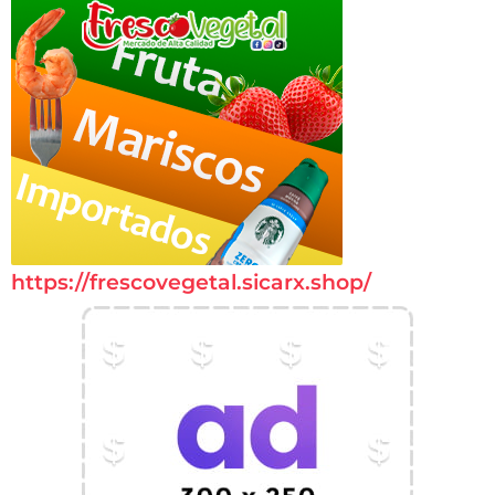
https://frescovegetal.sicarx.shop/