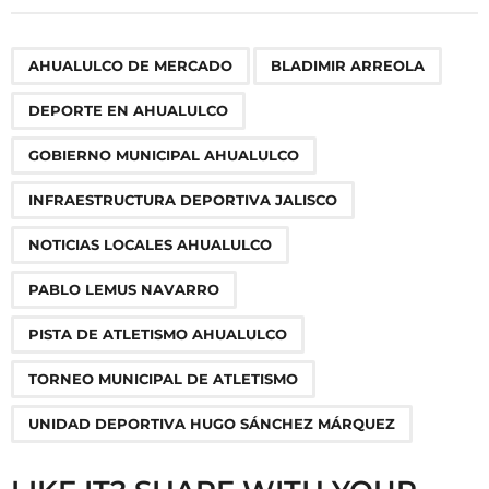
t
P
,
,
,
,
,
,
,
,
,
AHUALULCO DE MERCADO
BLADIMIR ARREOLA
a
g
DEPORTE EN AHUALULCO
i
n
GOBIERNO MUNICIPAL AHUALULCO
a
INFRAESTRUCTURA DEPORTIVA JALISCO
t
i
NOTICIAS LOCALES AHUALULCO
o
PABLO LEMUS NAVARRO
n
PISTA DE ATLETISMO AHUALULCO
TORNEO MUNICIPAL DE ATLETISMO
UNIDAD DEPORTIVA HUGO SÁNCHEZ MÁRQUEZ