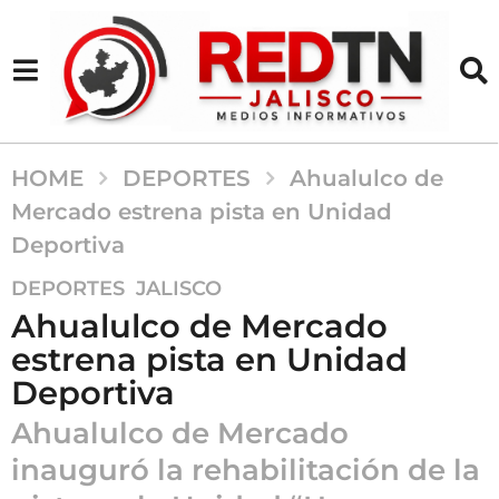
HOME
DEPORTES
Ahualulco de
Mercado estrena pista en Unidad
Deportiva
5
,
DEPORTES
JALISCO
m
Ahualulco de Mercado
e
estrena pista en Unidad
s
Deportiva
e
s
Ahualulco de Mercado
a
inauguró la rehabilitación de la
g
o