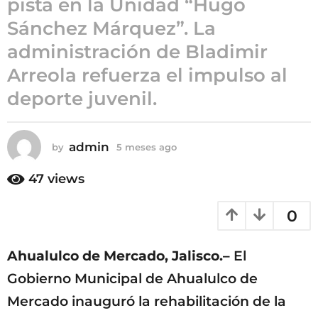
pista en la Unidad “Hugo
5
Sánchez Márquez”. La
m
administración de Bladimir
e
s
Arreola refuerza el impulso al
e
deporte juvenil.
s
a
g
admin
by
5 meses ago
5
o
m
e
47
views
s
e
0
s
a
g
Ahualulco de Mercado, Jalisco.–
El
o
Gobierno Municipal de Ahualulco de
Mercado inauguró la rehabilitación de la