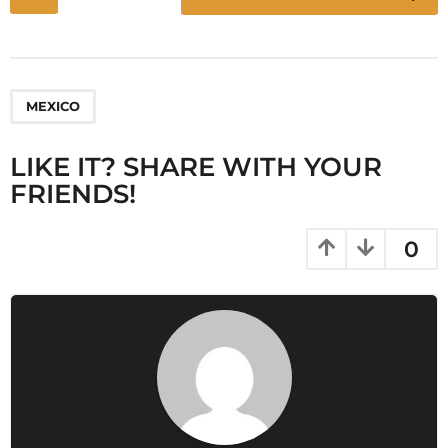
o
s
t
P
MEXICO
a
g
LIKE IT? SHARE WITH YOUR
i
FRIENDS!
n
a
t
0
i
o
n