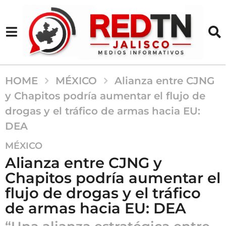
HOME
MÉXICO
Alianza entre CJNG
y Chapitos podría aumentar el flujo de
drogas y el tráfico de armas hacia EU:
DEA
1
MÉXICO
a
Alianza entre CJNG y
ñ
Chapitos podría aumentar el
o
flujo de drogas y el tráfico
a
g
de armas hacia EU: DEA
o