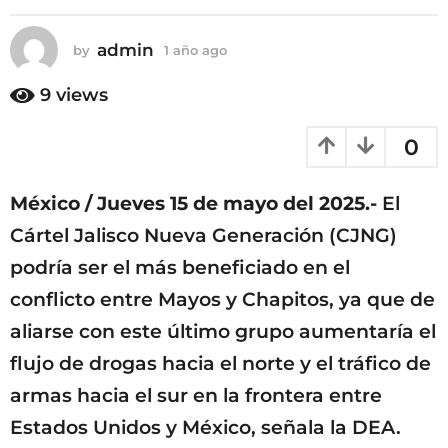
admin
by
1 año ago
1
a
ñ
9
views
o
a
0
g
o
México / Jueves 15 de mayo del 2025.-
El
Cártel Jalisco Nueva Generación (CJNG)
podría ser el más beneficiado en el
conflicto entre Mayos y Chapitos, ya que de
aliarse con este último grupo aumentaría el
flujo de drogas hacia el norte y el tráfico de
armas hacia el sur en la frontera entre
Estados Unidos y México, señala la DEA.