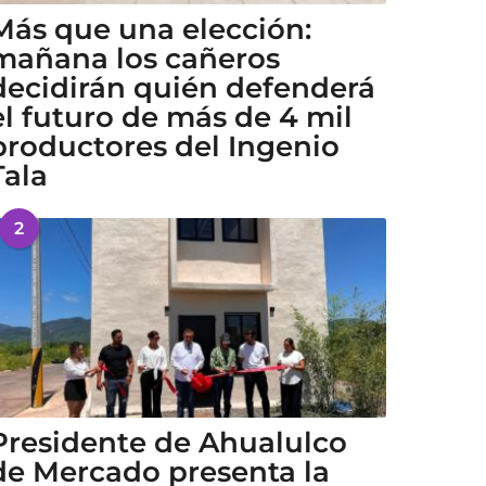
Más que una elección:
mañana los cañeros
decidirán quién defenderá
el futuro de más de 4 mil
productores del Ingenio
Tala
2
Presidente de Ahualulco
de Mercado presenta la