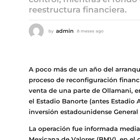
8
reestructura financiera.
m
e
s
admin
by
8 meses ago
8
e
m
s
e
a
s
g
e
s
o
a
A poco más de un año del arranqu
g
o
proceso de reconfiguración financ
venta de una parte de Ollamani, e
el Estadio Banorte (antes Estadio 
inversión estadounidense General 
La operación fue informada media
Mexicana de Valores (BMV), en el 