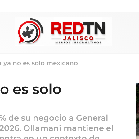
a ya no es solo mexicano
o es solo
% de su negocio a General
 2026. Ollamani mantiene el
 entra en un contexto de