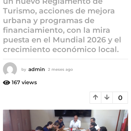
un nuevo Reglamento de
2
Turismo, acciones de mejora
m
urbana y programas de
e
s
financiamiento, con la mira
e
puesta en el Mundial 2026 y el
s
crecimiento económico local.
a
g
o
admin
by
2 meses ago
2
m
e
167
views
s
e
0
s
a
g
o