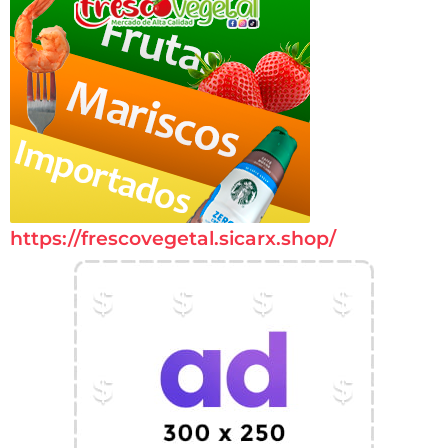
https://frescovegetal.sicarx.shop/