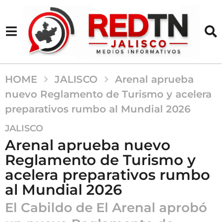
HOME
JALISCO
Arenal aprueba
nuevo Reglamento de Turismo y acelera
preparativos rumbo al Mundial 2026
2
JALISCO
m
Arenal aprueba nuevo
e
Reglamento de Turismo y
s
acelera preparativos rumbo
e
s
al Mundial 2026
a
El Cabildo de El Arenal aprobó
g
o