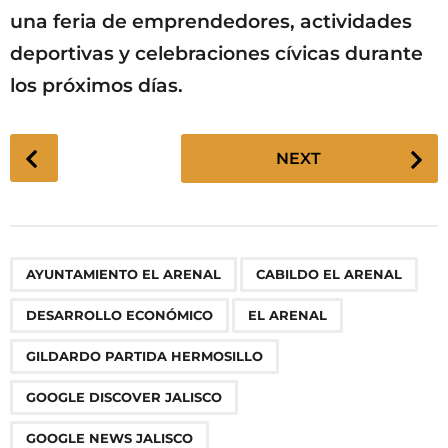
una feria de emprendedores, actividades
deportivas y celebraciones cívicas durante
los próximos días.
P
NEXT
o
s
t
P
,
,
,
,
,
,
,
,
,
,
,
,
,
,
,
,
,
,
,
AYUNTAMIENTO EL ARENAL
CABILDO EL ARENAL
a
g
DESARROLLO ECONÓMICO
EL ARENAL
i
n
GILDARDO PARTIDA HERMOSILLO
a
GOOGLE DISCOVER JALISCO
t
i
GOOGLE NEWS JALISCO