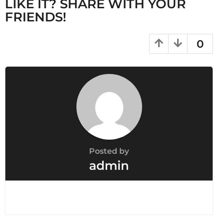
n
LIKE IT? SHARE WITH YOUR
FRIENDS!
0
Posted by
admin