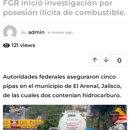
FGR inició investigación por
m
posesión ilícita de combustible.
e
s
e
admin
s
by
4 meses ago
4
m
a
e
121
views
g
s
o
e
0
s
a
g
Autoridades federales aseguraron cinco
o
pipas en el municipio de El Arenal, Jalisco,
de las cuales dos contenían hidrocarburo.