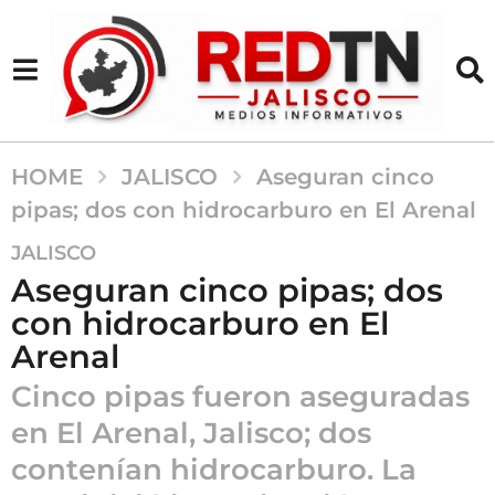
HOME
JALISCO
Aseguran cinco
pipas; dos con hidrocarburo en El Arenal
4
JALISCO
m
Aseguran cinco pipas; dos
e
con hidrocarburo en El
s
Arenal
e
s
Cinco pipas fueron aseguradas
a
en El Arenal, Jalisco; dos
g
o
contenían hidrocarburo. La
4