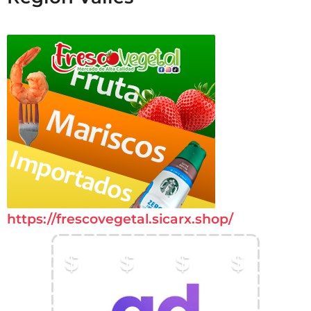
https://frescovegetal.sicarx.shop/