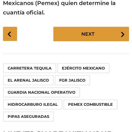
Mexicanos (Pemex) quien determine la
cuantía oficial.
P
NEXT
o
s
t
P
,
,
,
,
,
,
,
CARRETERA TEQUILA
EJÉRCITO MEXICANO
a
g
EL ARENAL JALISCO
FGR JALISCO
i
n
GUARDIA NACIONAL OPERATIVO
a
HIDROCARBURO ILEGAL
PEMEX COMBUSTIBLE
t
i
PIPAS ASEGURADAS
o