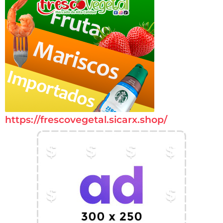
https://frescovegetal.sicarx.shop/