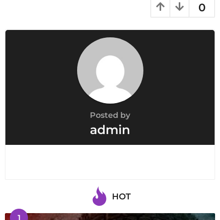
i
0
n
a
t
i
o
n
Posted by
admin
HOT
1