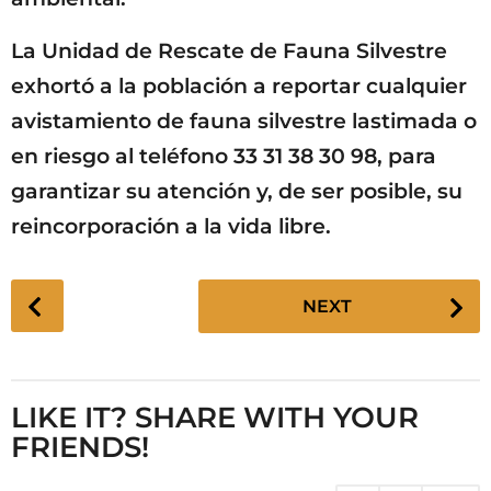
La Unidad de Rescate de Fauna Silvestre
exhortó a la población a reportar cualquier
avistamiento de fauna silvestre lastimada o
en riesgo al teléfono 33 31 38 30 98, para
garantizar su atención y, de ser posible, su
reincorporación a la vida libre.
P
NEXT
o
s
t
P
LIKE IT? SHARE WITH YOUR
a
FRIENDS!
g