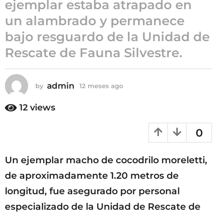
ejemplar estaba atrapado en
1
un alambrado y permanece
2
m
bajo resguardo de la Unidad de
e
Rescate de Fauna Silvestre.
s
e
s
admin
by
12 meses ago
1
a
2
g
m
12
views
o
e
s
0
e
s
a
Un ejemplar macho de cocodrilo moreletti,
g
o
de aproximadamente 1.20 metros de
longitud, fue asegurado por personal
especializado de la Unidad de Rescate de