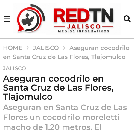
HOME
JALISCO
Aseguran cocodrilo
en Santa Cruz de Las Flores, Tlajomulco
1
JALISCO
2
Aseguran cocodrilo en
m
Santa Cruz de Las Flores,
e
Tlajomulco
s
e
Aseguran en Santa Cruz de Las
s
Flores un cocodrilo moreletti
a
g
macho de 1.20 metros. El
o