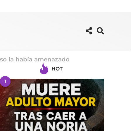
poso la había amenazado
HOT
1