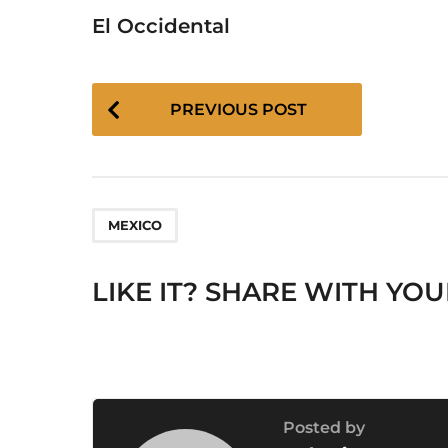
El Occidental
P
PREVIOUS POST
o
s
t
P
a
MEXICO
g
i
LIKE IT? SHARE WITH YOU
n
a
t
i
o
Posted by
n