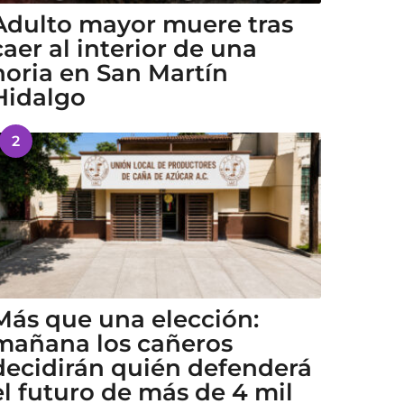
Adulto mayor muere tras
caer al interior de una
noria en San Martín
Hidalgo
2
Más que una elección:
mañana los cañeros
decidirán quién defenderá
el futuro de más de 4 mil