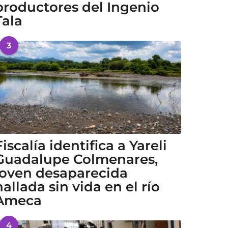
productores del Ingenio
Tala
3
Fiscalía identifica a Yareli
Guadalupe Colmenares,
joven desaparecida
hallada sin vida en el río
Ameca
4