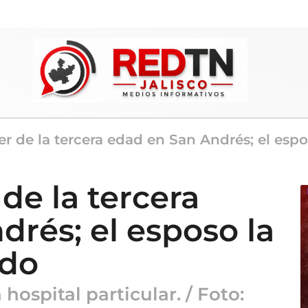
er de la tercera edad en San Andrés; el es
de la tercera
rés; el esposo la
ado
hospital particular. / Foto: