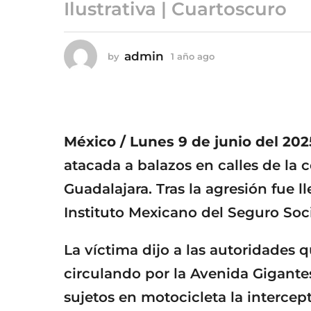
ñ
Ilustrativa | Cuartoscuro
o
a
g
admin
by
1 año ago
1
o
a
ñ
o
a
g
o
México / Lunes 9 de junio del 202
atacada a balazos en calles de la 
Guadalajara. Tras la agresión fue l
Instituto Mexicano del Seguro Soci
La víctima dijo a las autoridades qu
circulando por la Avenida Gigante
sujetos en motocicleta la intercept