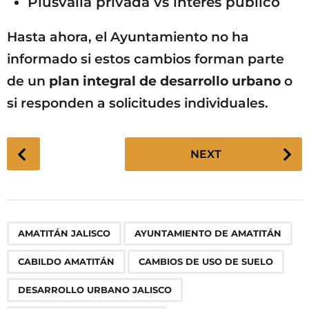
Plusvalía privada vs interés público
Hasta ahora, el Ayuntamiento no ha
informado si estos cambios forman parte
de un
plan integral de desarrollo urbano
o
si responden a solicitudes individuales.
P
NEXT
o
s
t
P
,
,
,
,
,
,
,
,
,
AMATITÁN JALISCO
AYUNTAMIENTO DE AMATITÁN
a
g
CABILDO AMATITÁN
CAMBIOS DE USO DE SUELO
i
n
DESARROLLO URBANO JALISCO