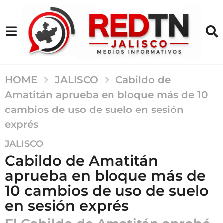
HOME
JALISCO
Cabildo de
Amatitán aprueba en bloque más de 10
cambios de uso de suelo en sesión
exprés
7
JALISCO
m
Cabildo de Amatitán
e
aprueba en bloque más de
s
10 cambios de uso de suelo
e
s
en sesión exprés
a