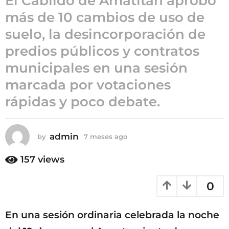
El Cabildo de Amatitán aprobó
g
más de 10 cambios de uso de
o
7
suelo, la desincorporación de
m
predios públicos y contratos
e
s
municipales en una sesión
e
marcada por votaciones
s
rápidas y poco debate.
a
g
o
admin
by
7 meses ago
7
m
e
157
views
s
e
0
s
a
g
En una sesión ordinaria celebrada la noche
o