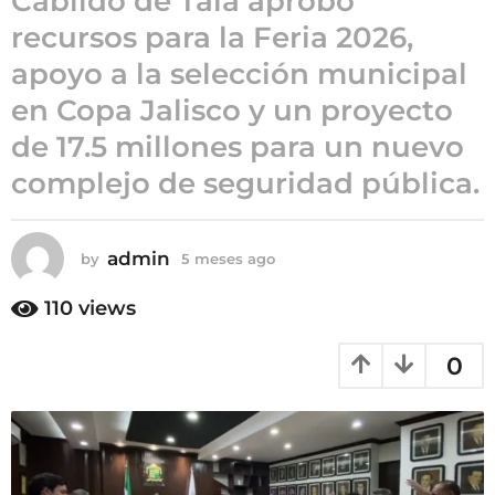
Cabildo de Tala aprobó
g
recursos para la Feria 2026,
o
5
apoyo a la selección municipal
m
en Copa Jalisco y un proyecto
e
s
de 17.5 millones para un nuevo
e
complejo de seguridad pública.
s
a
g
admin
by
5 meses ago
5
o
m
e
110
views
s
e
0
s
a
g
o