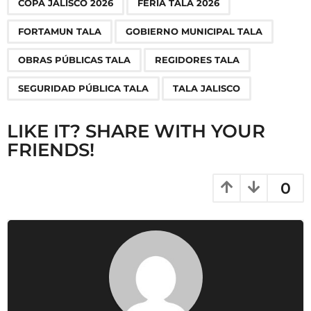
COPA JALISCO 2026
FERIA TALA 2026
i
n
FORTAMUN TALA
GOBIERNO MUNICIPAL TALA
a
OBRAS PÚBLICAS TALA
REGIDORES TALA
t
i
SEGURIDAD PÚBLICA TALA
TALA JALISCO
o
n
LIKE IT? SHARE WITH YOUR
FRIENDS!
0