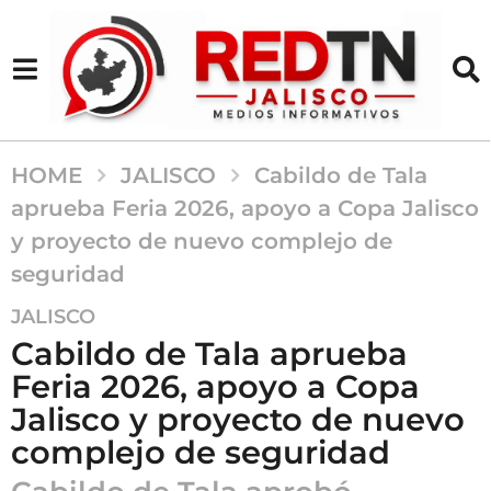
HOME
JALISCO
Cabildo de Tala
aprueba Feria 2026, apoyo a Copa Jalisco
y proyecto de nuevo complejo de
seguridad
5
JALISCO
m
Cabildo de Tala aprueba
e
Feria 2026, apoyo a Copa
s
Jalisco y proyecto de nuevo
e
s
complejo de seguridad
a