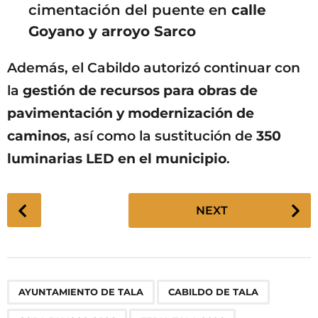
cimentación del puente en
calle
Goyano y arroyo Sarco
Además, el Cabildo autorizó continuar con
la
gestión de recursos para obras de
pavimentación y modernización de
caminos
, así como la sustitución de
350
luminarias LED en el municipio
.
P
NEXT
o
s
t
P
,
,
,
,
,
,
,
,
,
AYUNTAMIENTO DE TALA
CABILDO DE TALA
a
g