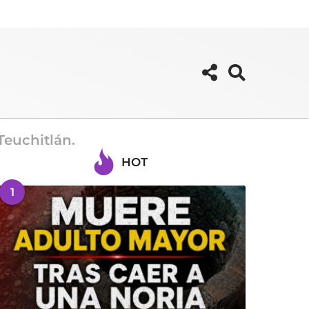
Teuchitlán.
HOT
1