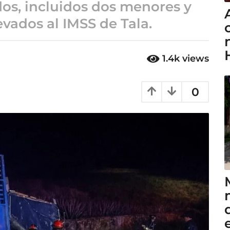
dos, incluidos dos menores y
evados al IMSS de Tala.
1.4k
views
0