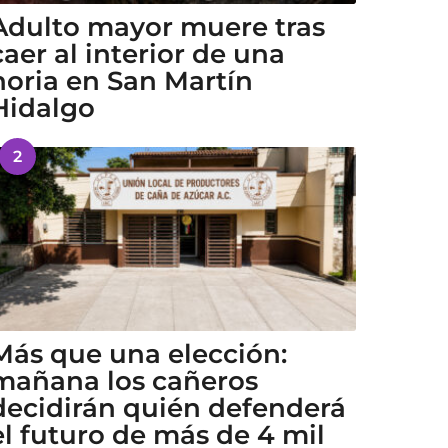
Adulto mayor muere tras
caer al interior de una
noria en San Martín
Hidalgo
2
Más que una elección:
mañana los cañeros
decidirán quién defenderá
el futuro de más de 4 mil