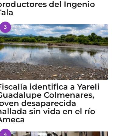
productores del Ingenio
Tala
3
Fiscalía identifica a Yareli
Guadalupe Colmenares,
joven desaparecida
hallada sin vida en el río
Ameca
4