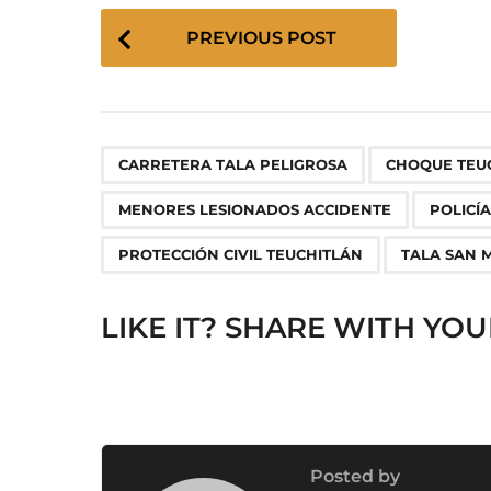
P
PREVIOUS POST
o
s
t
P
,
a
CARRETERA TALA PELIGROSA
CHOQUE TEU
g
MENORES LESIONADOS ACCIDENTE
POLICÍ
i
n
PROTECCIÓN CIVIL TEUCHITLÁN
TALA SAN 
a
t
LIKE IT? SHARE WITH YOU
i
o
n
Posted by