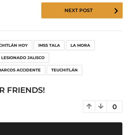
NEXT POST
,
,
,
,
,
,
,
CHITLÁN HOY
IMSS TALA
LA MORA
A LESIONADO JALISCO
MARCOS ACCIDENTE
TEUCHITLÁN
R FRIENDS!
0