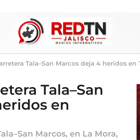
rretera Tala–San Marcos deja 4 heridos en 
etera Tala–San
heridos en
Tala–San Marcos, en La Mora,