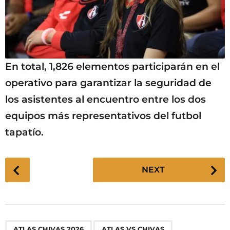
En total, 1,826 elementos participarán en el
operativo para garantizar la seguridad de
los asistentes al encuentro entre los dos
equipos más representativos del futbol
tapatío.
P
NEXT
o
s
t
P
,
,
,
,
,
,
,
,
,
ATLAS CHIVAS 2026
ATLAS VS CHIVAS