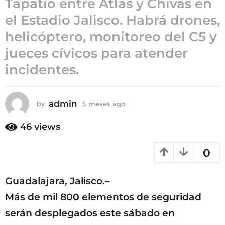
Tapatío entre Atlas y Chivas en
5
el Estadio Jalisco. Habrá drones,
m
helicóptero, monitoreo del C5 y
e
s
jueces cívicos para atender
e
incidentes.
s
a
g
admin
by
5 meses ago
5
o
m
e
46
views
s
e
0
s
a
g
Guadalajara, Jalisco.–
o
Más de mil 800 elementos de seguridad
serán desplegados este sábado en