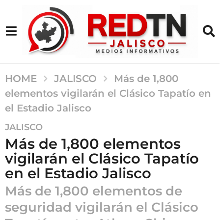
HOME
JALISCO
Más de 1,800
elementos vigilarán el Clásico Tapatío en
el Estadio Jalisco
5
JALISCO
m
Más de 1,800 elementos
e
vigilarán el Clásico Tapatío
s
en el Estadio Jalisco
e
s
Más de 1,800 elementos de
a
seguridad vigilarán el Clásico
g
o