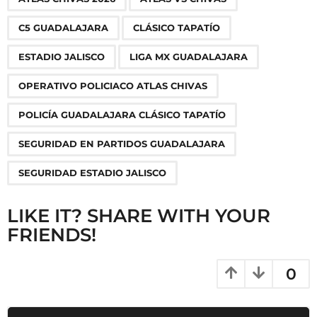
a
g
C5 GUADALAJARA
CLÁSICO TAPATÍO
i
n
ESTADIO JALISCO
LIGA MX GUADALAJARA
a
OPERATIVO POLICIACO ATLAS CHIVAS
t
i
POLICÍA GUADALAJARA CLÁSICO TAPATÍO
o
SEGURIDAD EN PARTIDOS GUADALAJARA
n
SEGURIDAD ESTADIO JALISCO
LIKE IT? SHARE WITH YOUR
FRIENDS!
0