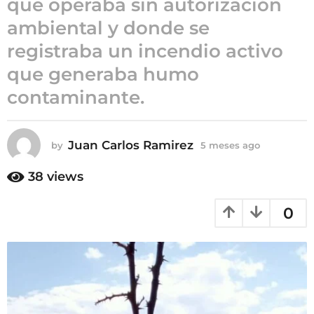
que operaba sin autorización
5
ambiental y donde se
m
registraba un incendio activo
e
s
que generaba humo
e
contaminante.
s
a
g
Juan Carlos Ramirez
by
5 meses ago
5
o
m
e
38
views
s
e
0
s
a
g
o