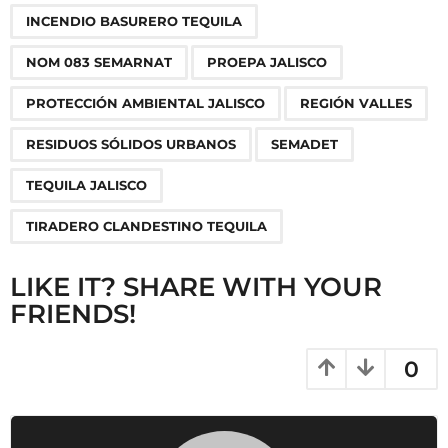
g
INCENDIO BASURERO TEQUILA
i
n
NOM 083 SEMARNAT
PROEPA JALISCO
a
PROTECCIÓN AMBIENTAL JALISCO
REGIÓN VALLES
t
i
RESIDUOS SÓLIDOS URBANOS
SEMADET
o
TEQUILA JALISCO
n
TIRADERO CLANDESTINO TEQUILA
LIKE IT? SHARE WITH YOUR
FRIENDS!
0