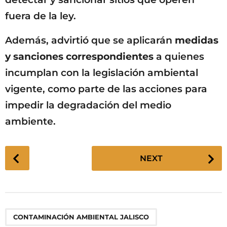
fuera de la ley.
Además, advirtió que se aplicarán
medidas
y sanciones correspondientes
a quienes
incumplan con la legislación ambiental
vigente, como parte de las acciones para
impedir la degradación del medio
ambiente.
P
NEXT
o
s
t
P
,
,
,
,
,
,
,
,
,
CONTAMINACIÓN AMBIENTAL JALISCO
a