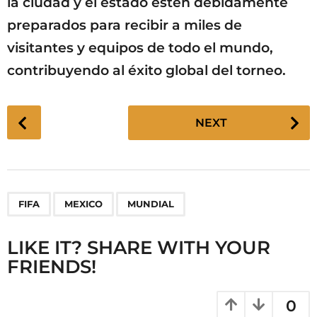
la ciudad y el estado estén debidamente
preparados para recibir a miles de
visitantes y equipos de todo el mundo,
contribuyendo al éxito global del torneo.
P
NEXT
o
s
t
P
,
,
FIFA
MEXICO
MUNDIAL
a
g
LIKE IT? SHARE WITH YOUR
i
FRIENDS!
n
a
t
0