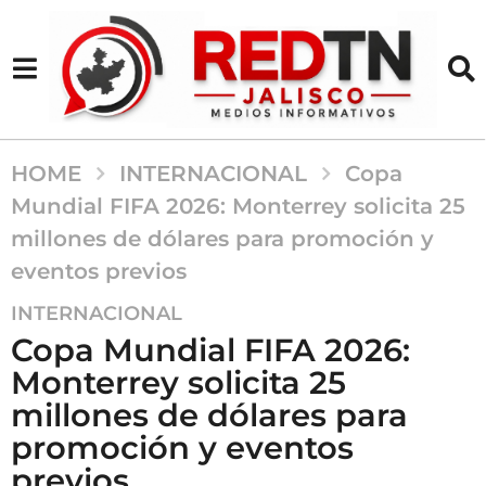
HOME
INTERNACIONAL
Copa
Mundial FIFA 2026: Monterrey solicita 25
millones de dólares para promoción y
eventos previos
2
INTERNACIONAL
a
Copa Mundial FIFA 2026:
ñ
Monterrey solicita 25
o
millones de dólares para
s
a
promoción y eventos
g
previos