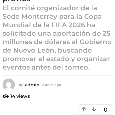
o
El comité organizador de la
2
a
Sede Monterrey para la Copa
ñ
Mundial de la FIFA 2026 ha
o
solicitado una aportación de 25
s
a
millones de dólares al Gobierno
g
de Nuevo León, buscando
o
promover el estado y organizar
eventos antes del torneo.
admin
by
2 años ago
2
a
ñ
14
views
o
s
0
a
g