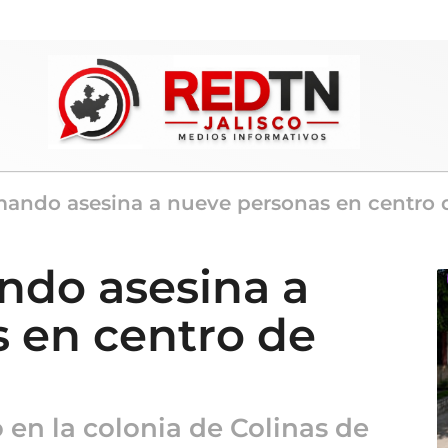
mando asesina a nueve personas en centro d
ndo asesina a
 en centro de
 en la colonia de Colinas de