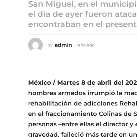
ñ
San Miguel, en el municipi
o
el dia de ayer fueron atac
a
encontraban en el present
g
o
admin
by
1 año ago
1
a
ñ
o
a
g
o
México / Martes 8 de abril del 202
hombres armados irrumpió la madr
rehabilitación de adicciones Reha
en el fraccionamiento Colinas de 
personas –entre ellas el director y 
gravedad, falleció más tarde en un