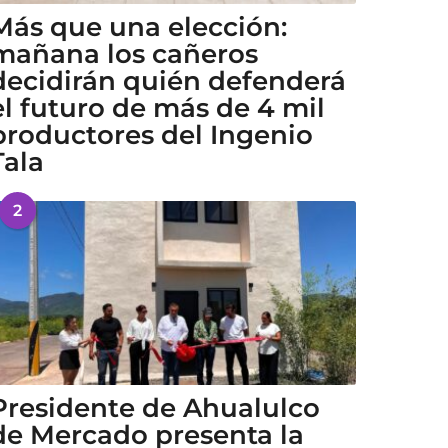
Más que una elección:
mañana los cañeros
decidirán quién defenderá
el futuro de más de 4 mil
productores del Ingenio
Tala
2
Presidente de Ahualulco
de Mercado presenta la