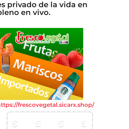
es privado de la vida en
pleno en vivo.
ttps://frescovegetal.sicarx.shop/