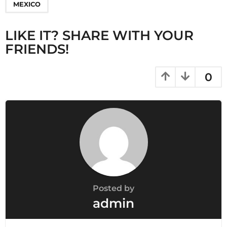
MEXICO
a
g
LIKE IT? SHARE WITH YOUR
i
FRIENDS!
n
a
t
0
i
o
n
Posted by
admin