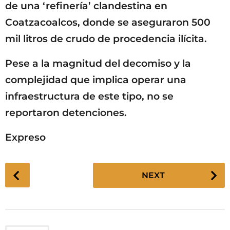
de una ‘refinería’ clandestina en
Coatzacoalcos, donde se aseguraron 500
mil litros de crudo de procedencia ilícita.
Pese a la magnitud del decomiso y la
complejidad que implica operar una
infraestructura de este tipo, no se
reportaron detenciones.
Expreso
P
NEXT
o
s
t
P