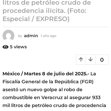
litros de petróleo crudo de
o
procedencia ilícita. (Foto:
a
g
Especial / EXPRESO)
o
admin
by
1 año ago
1
a
ñ
5
views
o
a
0
g
o
México / Martes 8 de julio del 2025.-
La
Fiscalía General de la República (FGR)
asestó un nuevo golpe al robo de
combustible en Veracruz al asegurar 933
mil litros de petróleo crudo de procedencia