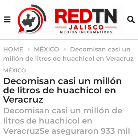
HOME
MÉXICO
Decomisan casi un
millón de litros de huachicol en Veracruz
1
MÉXICO
a
Decomisan casi un millón
ñ
de litros de huachicol en
o
Veracruz
a
g
Decomisan casi un millón de
o
litros de huachicol en
1
a
VeracruzSe aseguraron 933 mil
ñ