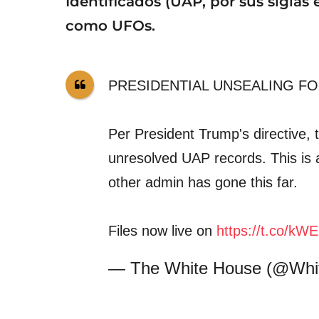
Identificados (UAP, por sus siglas
como UFOs.
PRESIDENTIAL UNSEALING F
Per President Trump's directive,
unresolved UAP records. This is 
other admin has gone this far.
Files now live on
https://t.co/kW
— The White House (@Whi