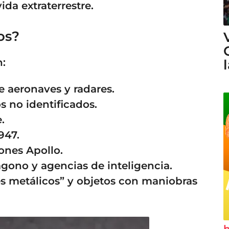
da extraterrestre.
os?
n:
e aeronaves y radares.
os no identificados.
.
947.
ones Apollo.
ágono y agencias de inteligencia.
s metálicos” y objetos con maniobras
h