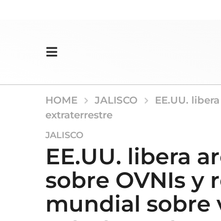
HOME
JALISCO
EE.UU. liber
extraterrestre
3
JALISCO
m
EE.UU. libera a
e
s
sobre OVNIs y 
e
s
mundial sobre 
a
g