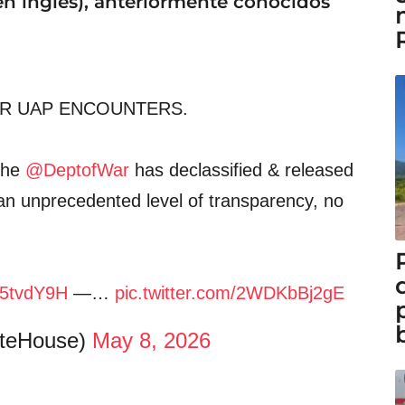
 en inglés), anteriormente conocidos
OR UAP ENCOUNTERS.
 the
@DeptofWar
has declassified & released
an unprecedented level of transparency, no
E5tvdY9H
—…
pic.twitter.com/2WDKbBj2gE
teHouse)
May 8, 2026