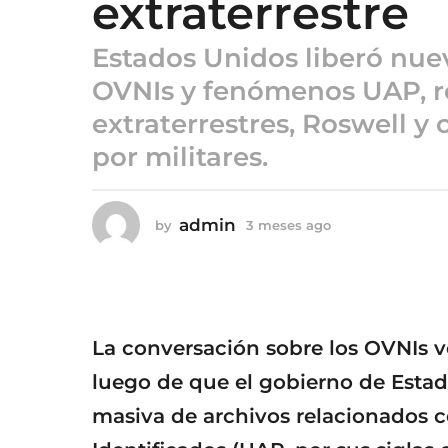
extraterrestre
o
3
Estados Unidos liberó nue
m
e
OVNIs y fenómenos UAP, r
s
extraterrestres, Roswell y 
e
por militares.
s
a
g
admin
by
3 meses ago
3
o
m
e
s
e
s
a
La conversación sobre los OVNIs v
g
o
luego de que el gobierno de Estad
masiva de archivos relacionados