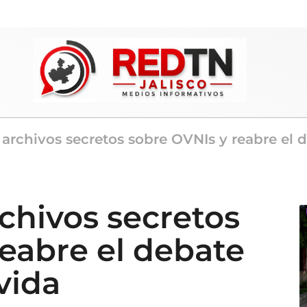
a archivos secretos sobre OVNIs y reabre el
rchivos secretos
reabre el debate
vida