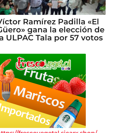
Víctor Ramírez Padilla «El
Güero» gana la elección de
la ULPAC Tala por 57 votos
ttps://frescovegetal.sicarx.shop/