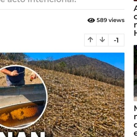
589
views
-1