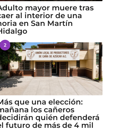
Adulto mayor muere tras
caer al interior de una
noria en San Martín
Hidalgo
2
Más que una elección:
mañana los cañeros
decidirán quién defenderá
el futuro de más de 4 mil