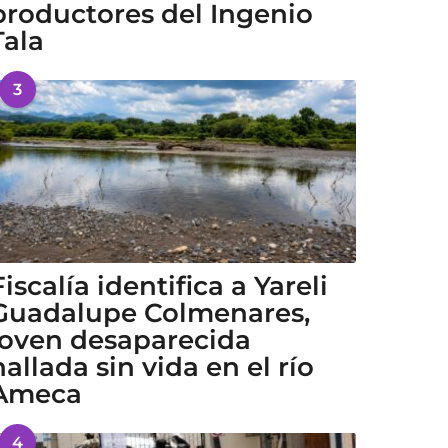
productores del Ingenio
Tala
3
Fiscalía identifica a Yareli
Guadalupe Colmenares,
joven desaparecida
hallada sin vida en el río
Ameca
4