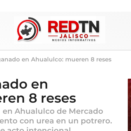
anado en Ahualulco: mueren 8 reses
nado en
ren 8 reses
n en Ahualulco de Mercado
nto con urea en un potrero.
le acto intencional.