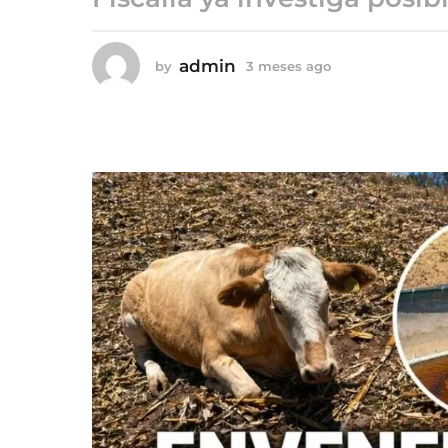
3
m
e
admin
by
3 meses ago
3
s
m
e
e
s
s
e
a
s
g
a
o
g
o