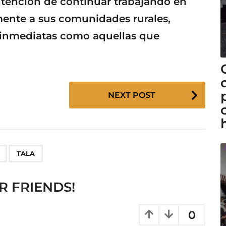
intención de continuar trabajando en
mente a sus comunidades rurales,
 inmediatas como aquellas que
NEXT POST
,
TALA
R FRIENDS!
0