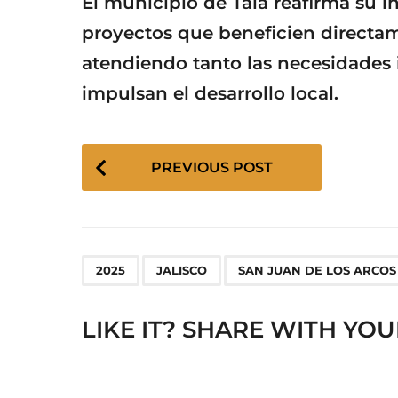
El municipio de Tala reafirma su 
proyectos que beneficien directa
atendiendo tanto las necesidades
impulsan el desarrollo local.
P
PREVIOUS POST
o
s
t
P
,
,
a
2025
JALISCO
SAN JUAN DE LOS ARCOS
g
i
LIKE IT? SHARE WITH YOU
n
a
t