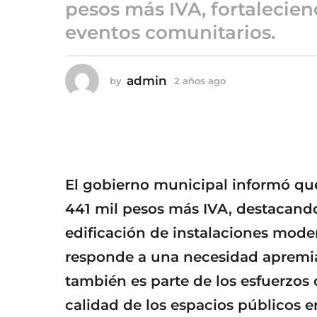
a
pesos más IVA, fortalecien
ñ
eventos comunitarios.
o
s
a
admin
by
2 años ago
2
g
a
o
ñ
o
s
a
g
o
El gobierno municipal informó que
441 mil pesos más IVA, destacando
edificación de instalaciones moder
responde a una necesidad apremi
también es parte de los esfuerzos d
calidad de los espacios públicos e