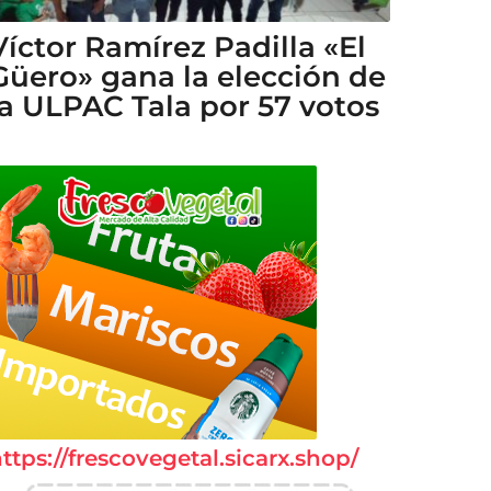
Víctor Ramírez Padilla «El
Güero» gana la elección de
la ULPAC Tala por 57 votos
ttps://frescovegetal.sicarx.shop/