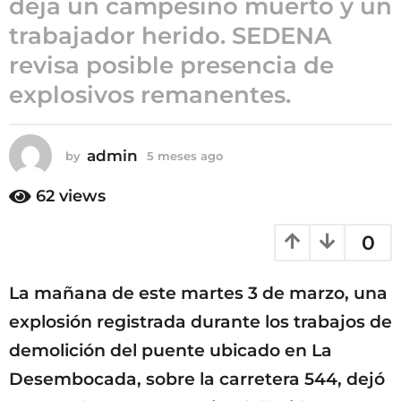
deja un campesino muerto y un
5
trabajador herido. SEDENA
m
revisa posible presencia de
e
s
explosivos remanentes.
e
s
a
admin
by
5 meses ago
5
g
m
e
o
62
views
s
e
0
s
a
g
La mañana de este martes 3 de marzo, una
o
explosión registrada durante los trabajos de
demolición del puente ubicado en La
Desembocada, sobre la carretera 544, dejó