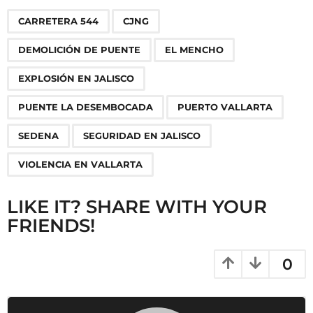
P
,
,
,
,
,
,
,
,
,
CARRETERA 544
CJNG
a
g
DEMOLICIÓN DE PUENTE
EL MENCHO
i
n
EXPLOSIÓN EN JALISCO
a
PUENTE LA DESEMBOCADA
PUERTO VALLARTA
t
i
SEDENA
SEGURIDAD EN JALISCO
o
VIOLENCIA EN VALLARTA
n
LIKE IT? SHARE WITH YOUR
FRIENDS!
0