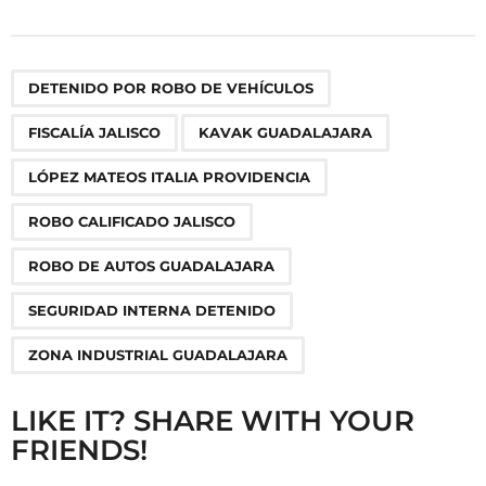
s
t
P
,
,
,
,
,
,
,
DETENIDO POR ROBO DE VEHÍCULOS
a
g
FISCALÍA JALISCO
KAVAK GUADALAJARA
i
n
LÓPEZ MATEOS ITALIA PROVIDENCIA
a
ROBO CALIFICADO JALISCO
t
i
ROBO DE AUTOS GUADALAJARA
o
SEGURIDAD INTERNA DETENIDO
n
ZONA INDUSTRIAL GUADALAJARA
LIKE IT? SHARE WITH YOUR
FRIENDS!