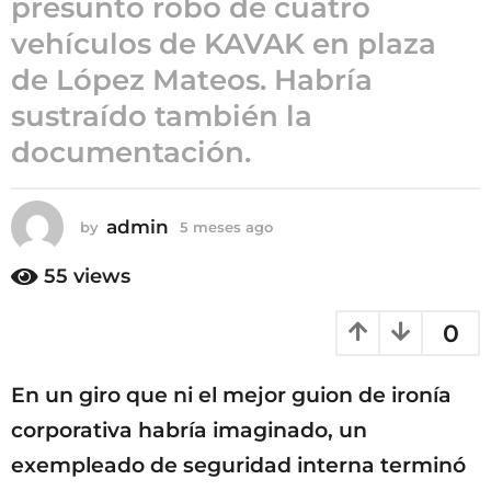
presunto robo de cuatro
5
vehículos de KAVAK en plaza
m
de López Mateos. Habría
e
s
sustraído también la
e
documentación.
s
a
g
admin
by
5 meses ago
5
o
m
e
55
views
s
e
0
s
a
g
En un giro que ni el mejor guion de ironía
o
corporativa habría imaginado, un
exempleado de seguridad interna terminó