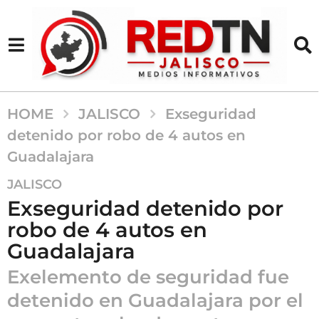
HOME
JALISCO
Exseguridad
detenido por robo de 4 autos en
Guadalajara
5
JALISCO
m
Exseguridad detenido por
e
robo de 4 autos en
s
Guadalajara
e
s
Exelemento de seguridad fue
a
detenido en Guadalajara por el
g
o