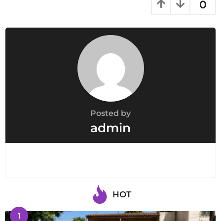
i
0
n
a
t
i
o
n
Posted by
admin
HOT
1