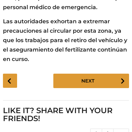
personal médico de emergencia.
Las autoridades exhortan a extremar
precauciones al circular por esta zona, ya
que los trabajos para el retiro del vehículo y
el aseguramiento del fertilizante continúan
en curso.
P
NEXT
o
s
t
P
LIKE IT? SHARE WITH YOUR
a
FRIENDS!
g