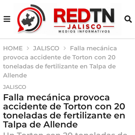
HOME
JALISCO
Falla mecánica
provoca accidente de Torton con 20
toneladas de fertilizante en Talpa de
Allende
1
JALISCO
a
Falla mecánica provoca
ñ
accidente de Torton con 20
o
toneladas de fertilizante en
a
g
Talpa de Allende
o