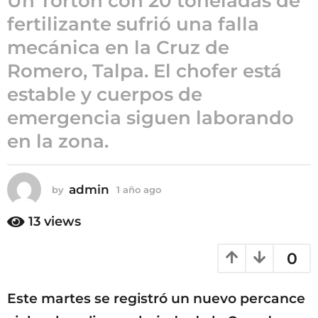
Un Torton con 20 toneladas de
1
fertilizante sufrió una falla
a
ñ
mecánica en la Cruz de
o
Romero, Talpa. El chofer está
a
g
estable y cuerpos de
o
emergencia siguen laborando
en la zona.
admin
by
1 año ago
1
a
ñ
13
views
o
a
0
g
o
Este martes se registró un nuevo percance