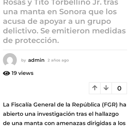
Rosas y Tito Torbellino Jr. tras
a
una manta en Sonora que los
ñ
acusa de apoyar a un grupo
o
s
delictivo. Se emitieron medidas
a
de protección.
g
o
admin
by
2 años ago
2
a
ñ
19
views
o
s
0
a
g
o
La Fiscalía General de la República (FGR) ha
abierto una investigación tras el hallazgo
de una manta con amenazas dirigidas a los