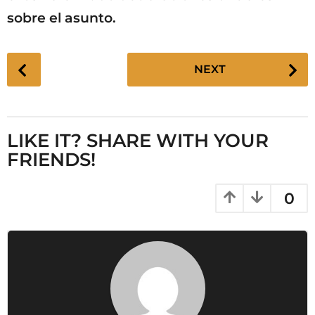
sobre el asunto.
P
NEXT
o
s
t
P
LIKE IT? SHARE WITH YOUR
a
FRIENDS!
g
i
0
n
a
t
i
o
n