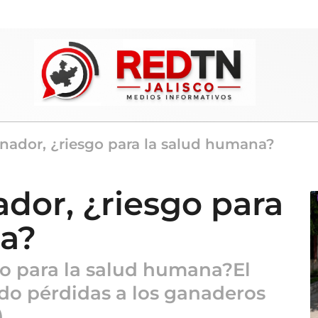
nador, ¿riesgo para la salud humana?
dor, ¿riesgo para
na?
o para la salud humana?El
do pérdidas a los ganaderos
)