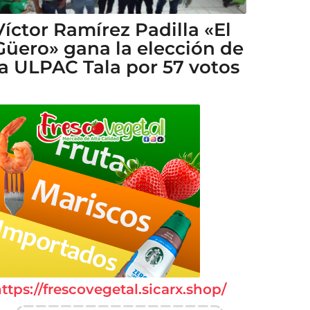
Víctor Ramírez Padilla «El
Güero» gana la elección de
la ULPAC Tala por 57 votos
ttps://frescovegetal.sicarx.shop/