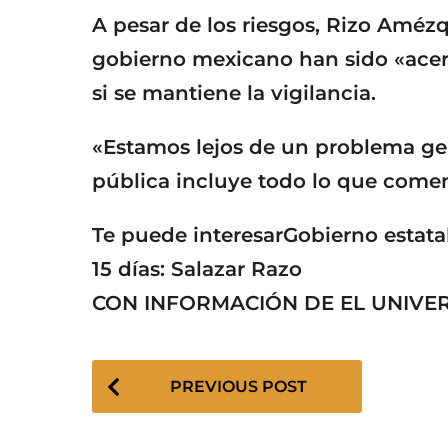
A pesar de los riesgos, Rizo Amézq
gobierno mexicano han sido «acer
si se mantiene la vigilancia.
«Estamos lejos de un problema ge
pública incluye todo lo que come
Te puede interesarGobierno estatal
15 días: Salazar Razo
CON INFORMACIÓN DE EL UNIVE
P
PREVIOUS POST
o
s