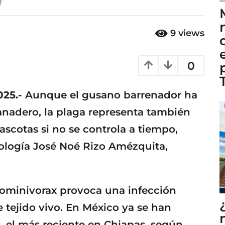
9
views
0
025.-
Aunque el gusano barrenador ha
nadero, la plaga representa también
scotas si no se controla a tiempo,
iología José Noé Rizo Amézquita,
hominivorax provoca una infección
 tejido vivo. En México ya se han
 el más reciente en Chiapas, según