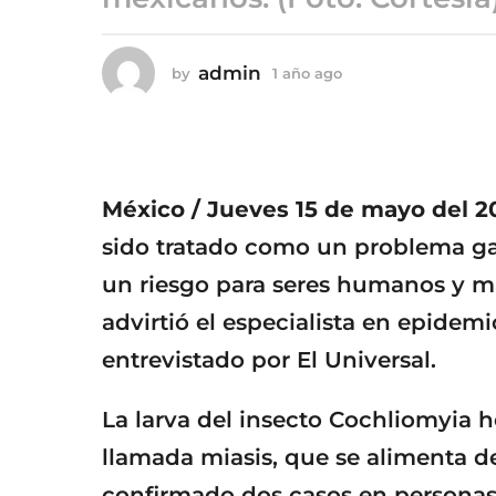
ñ
o
a
admin
by
1 año ago
1
g
a
o
ñ
o
a
g
o
México / Jueves 15 de mayo del 2
sido tratado como un problema ga
un riesgo para seres humanos y ma
advirtió el especialista en epidem
entrevistado por El Universal.
La larva del insecto Cochliomyia 
llamada miasis, que se alimenta de
confirmado dos casos en personas,