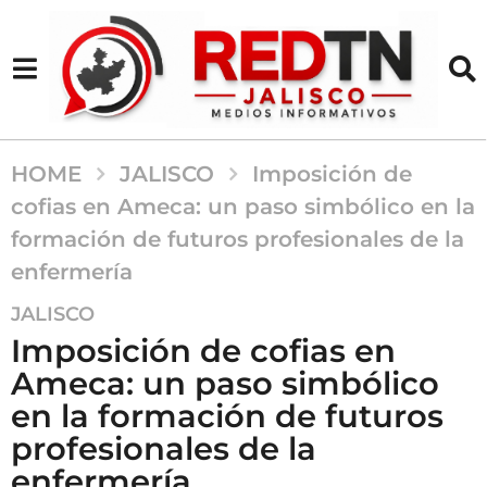
HOME
JALISCO
Imposición de
cofias en Ameca: un paso simbólico en la
formación de futuros profesionales de la
enfermería
1
JALISCO
1
Imposición de cofias en
m
Ameca: un paso simbólico
e
en la formación de futuros
s
e
profesionales de la
s
enfermería