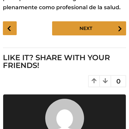
plenamente como profesional de la salud.
P
NEXT
o
s
t
P
LIKE IT? SHARE WITH YOUR
a
FRIENDS!
g
i
0
n
a
t
i
o
n