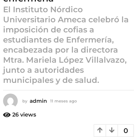
a
El Instituto Nórdico
g
o
Universitario Ameca celebró la
1
imposición de cofias a
1
estudiantes de Enfermería,
m
e
encabezada por la directora
s
Mtra. Mariela López Villalvazo,
e
s
junto a autoridades
a
municipales y de salud.
g
o
admin
by
11 meses ago
1
1
m
26
views
e
s
0
e
s