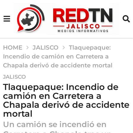
HOME
JALISCO
Tlaquepaque:
Incendio de camión en Carretera a
Chapala derivó de accidente mortal
5
JALISCO
m
Tlaquepaque: Incendio de
e
camión en Carretera a
s
Chapala derivó de accidente
e
s
mortal
a
Un camión se incendió en
g
o