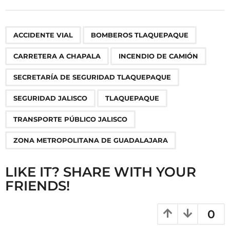
t
P
,
,
,
,
,
,
,
,
ACCIDENTE VIAL
BOMBEROS TLAQUEPAQUE
a
g
CARRETERA A CHAPALA
INCENDIO DE CAMIÓN
i
n
SECRETARÍA DE SEGURIDAD TLAQUEPAQUE
a
SEGURIDAD JALISCO
TLAQUEPAQUE
t
i
TRANSPORTE PÚBLICO JALISCO
o
ZONA METROPOLITANA DE GUADALAJARA
n
LIKE IT? SHARE WITH YOUR
FRIENDS!
0