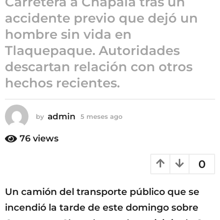
Carretera a Chapala tras un
5
accidente previo que dejó un
m
hombre sin vida en
e
s
Tlaquepaque. Autoridades
e
descartan relación con otros
s
hechos recientes.
a
g
o
admin
by
5 meses ago
5
m
e
76
views
s
e
0
s
a
g
Un camión del transporte público que se
o
incendió la tarde de este domingo sobre