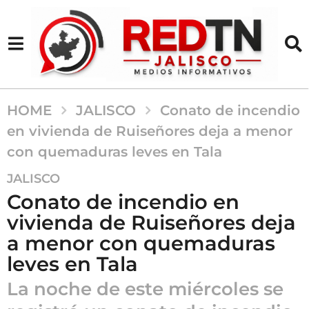
HOME
JALISCO
Conato de incendio
en vivienda de Ruiseñores deja a menor
con quemaduras leves en Tala
7
JALISCO
m
Conato de incendio en
e
vivienda de Ruiseñores deja
s
a menor con quemaduras
e
s
leves en Tala
a
La noche de este miércoles se
g
o