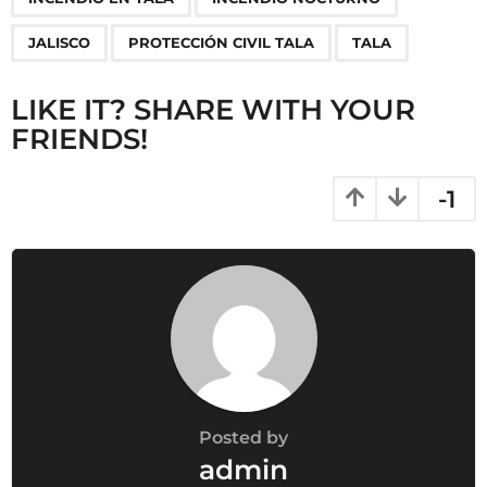
t
i
JALISCO
PROTECCIÓN CIVIL TALA
TALA
o
n
LIKE IT? SHARE WITH YOUR
FRIENDS!
-1
Posted by
admin