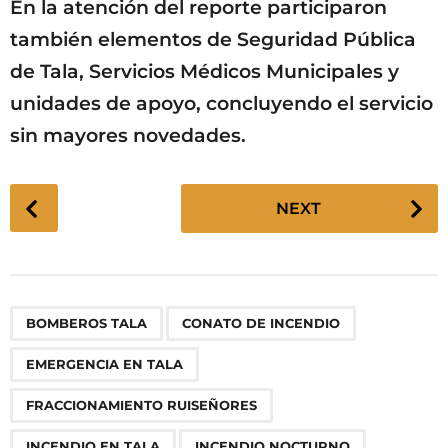
En la atención del reporte participaron
también elementos de Seguridad Pública
de Tala, Servicios Médicos Municipales y
unidades de apoyo, concluyendo el servicio
sin mayores novedades.
P
NEXT
o
s
t
P
,
,
,
,
,
,
,
,
BOMBEROS TALA
CONATO DE INCENDIO
a
g
EMERGENCIA EN TALA
i
n
FRACCIONAMIENTO RUISEÑORES
a
INCENDIO EN TALA
INCENDIO NOCTURNO