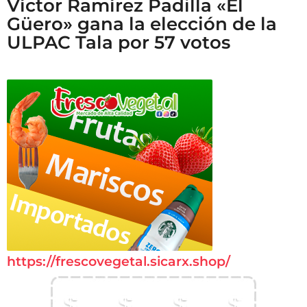
Víctor Ramírez Padilla «El
Güero» gana la elección de la
ULPAC Tala por 57 votos
https://frescovegetal.sicarx.shop/