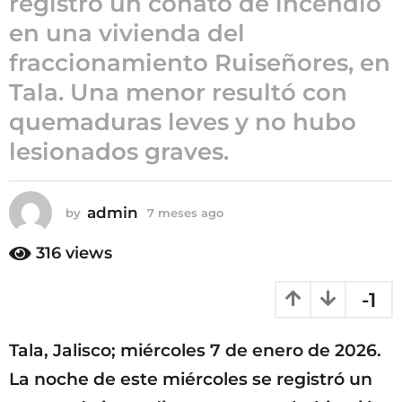
registró un conato de incendio
7
en una vivienda del
m
fraccionamiento Ruiseñores, en
e
s
Tala. Una menor resultó con
e
quemaduras leves y no hubo
s
lesionados graves.
a
g
o
admin
by
7 meses ago
7
m
e
316
views
s
e
-1
s
a
g
Tala, Jalisco; miércoles 7 de enero de 2026.
o
La noche de este miércoles se registró un