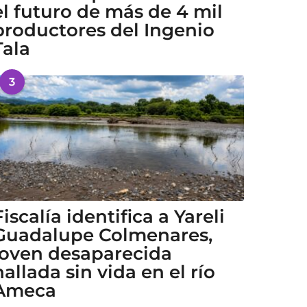
el futuro de más de 4 mil
productores del Ingenio
Tala
3
Fiscalía identifica a Yareli
Guadalupe Colmenares,
joven desaparecida
hallada sin vida en el río
Ameca