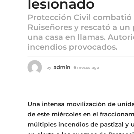
lesionado
o
6
Protección Civil combatió
m
e
Ruiseñores y rescató a un
s
una casa en llamas. Autor
e
incendios provocados.
s
a
g
admin
by
6 meses ago
6
o
m
e
s
e
s
a
Una intensa movilización de unida
g
o
de este miércoles en el fracciona
múltiples incendios de pastizal y 