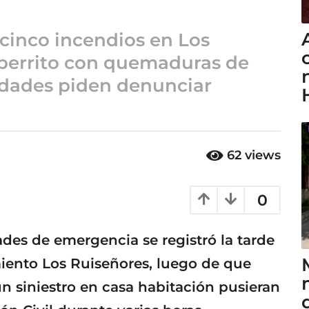
 cinco incendios en Los
 perrito con quemaduras de
idades piden denunciar
62
views
0
des de emergencia se registró la tarde
miento Los Ruiseñores, luego de que
un siniestro en casa habitación pusieran