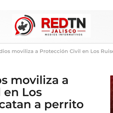
ios moviliza a Protección Civil en Los Ruis
s moviliza a
l en Los
catan a perrito