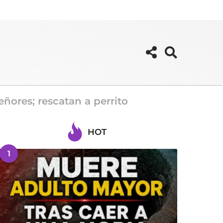
eñores; rescatan a perrito
HOT
1