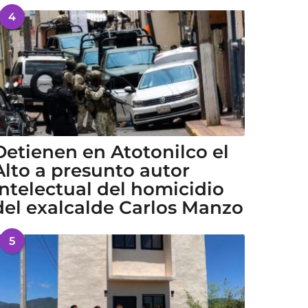
4
Detienen en Atotonilco el
Alto a presunto autor
intelectual del homicidio
del exalcalde Carlos Manzo
5