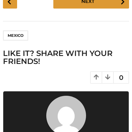
NEXT
o
s
t
P
MEXICO
a
g
LIKE IT? SHARE WITH YOUR
i
FRIENDS!
n
a
t
0
i
o
n