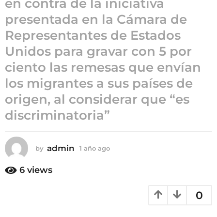
en contra de la iniciativa
ñ
presentada en la Cámara de
o
Representantes de Estados
a
g
Unidos para gravar con 5 por
o
ciento las remesas que envían
los migrantes a sus países de
origen, al considerar que “es
discriminatoria”
admin
by
1 año ago
1
a
ñ
6
views
o
a
0
g
o