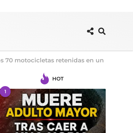
os 70 motocicletas retenidas en un
HOT
1