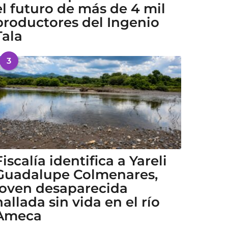
el futuro de más de 4 mil
productores del Ingenio
Tala
3
Fiscalía identifica a Yareli
Guadalupe Colmenares,
joven desaparecida
hallada sin vida en el río
Ameca