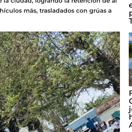
e la ciudad, logrando la retención de al
hículos más, trasladados con grúas a