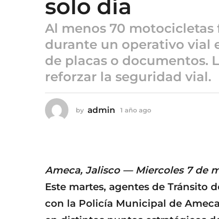
solo día
a
ñ
Al menos 70 motocicletas
o
a
durante un operativo vial
g
de placas o documentos. L
o
reforzar la seguridad vial.
admin
by
1 año ago
1
a
ñ
o
a
g
o
Ameca, Jalisco — Miercoles 7 de 
Este martes, agentes de Tránsito d
con la Policía Municipal de Amec