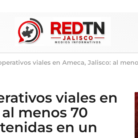
 operativos viales en Ameca, Jalisco: al men
erativos viales en
: al menos 70
etenidas en un