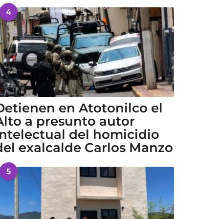
4
Detienen en Atotonilco el
Alto a presunto autor
intelectual del homicidio
del exalcalde Carlos Manzo
5