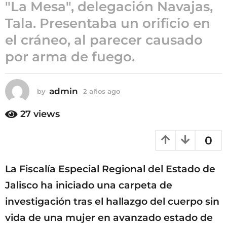
"La Mesa", delegación Navajas,
ñ
Tala. Presentaba un orificio en
o
s
el cráneo, al parecer causado
a
por arma de fuego.
g
o
admin
by
2 años ago
2
a
ñ
27
views
o
s
0
a
g
o
La Fiscalía Especial Regional del Estado de
Jalisco ha iniciado una carpeta de
investigación tras el hallazgo del cuerpo sin
vida de una mujer en avanzado estado de