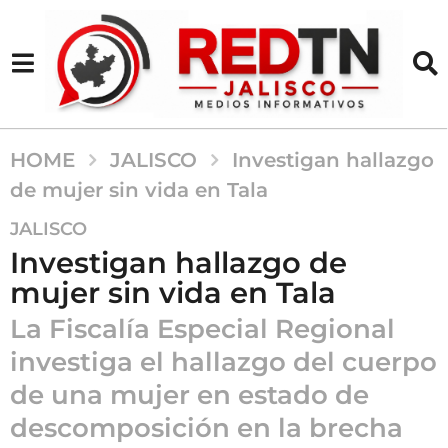
HOME
JALISCO
Investigan hallazgo
de mujer sin vida en Tala
2
JALISCO
a
Investigan hallazgo de
ñ
mujer sin vida en Tala
o
s
La Fiscalía Especial Regional
a
investiga el hallazgo del cuerpo
g
de una mujer en estado de
o
2
descomposición en la brecha
a