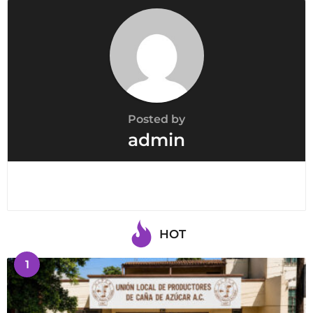
t
i
o
n
Posted by
admin
HOT
1