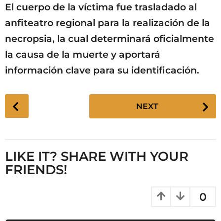
El cuerpo de la víctima fue trasladado al
anfiteatro regional para la realización de la
necropsia, la cual determinará oficialmente
la causa de la muerte y aportará
información clave para su identificación.
P
NEXT
o
s
t
P
LIKE IT? SHARE WITH YOUR
a
FRIENDS!
g
i
0
n
a