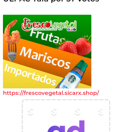
https://frescovegetal.sicarx.shop/