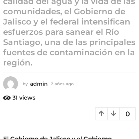
calidad del agua y la vida de las
a
comunidades, el Gobierno de
ñ
Jalisco y el federal intensifican
o
s
esfuerzos para sanear el Río
a
Santiago, una de las principales
g
fuentes de contaminación en la
o
región.
admin
by
2 años ago
2
a
ñ
31
views
o
s
0
a
g
o
El
Gobierno de Jalisco
y el
Gobierno