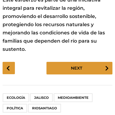
integral para revitalizar la región,
promoviendo el desarrollo sostenible,
protegiendo los recursos naturales y
mejorando las condiciones de vida de las
familias que dependen del río para su
sustento.
P
NEXT
o
s
t
P
,
,
,
,
ECOLOGÍA
JALISCO
MEDIOAMBIENTE
a
g
POLÍTICA
RIOSANTIAGO
i