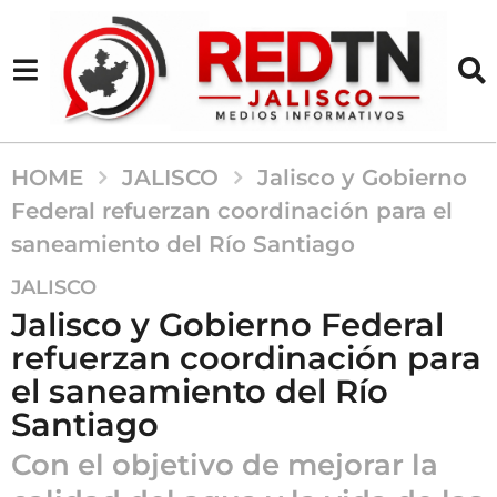
HOME
JALISCO
Jalisco y Gobierno
Federal refuerzan coordinación para el
saneamiento del Río Santiago
2
JALISCO
a
Jalisco y Gobierno Federal
ñ
refuerzan coordinación para
o
el saneamiento del Río
s
a
Santiago
g
Con el objetivo de mejorar la
o
2