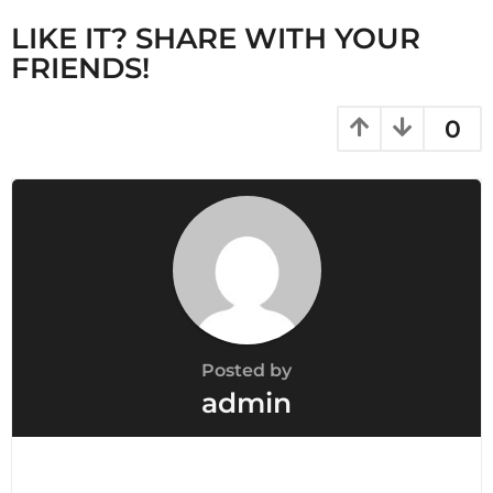
n
LIKE IT? SHARE WITH YOUR
a
FRIENDS!
t
i
0
o
n
Posted by
admin