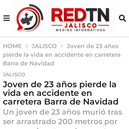
HOME
JALISCO
Joven de 23 años
pierde la vida en accidente en carretera
Barra de Navidad
1
JALISCO
0
Joven de 23 años pierde la
m
vida en accidente en
e
carretera Barra de Navidad
s
e
Un joven de 23 años murió tras
s
ser arrastrado 200 metros por
a
g