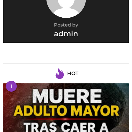
n
Posted by
admin
HOT
1