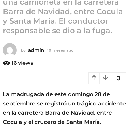
una camioneta en la carretera
o
Barra de Navidad, entre Cocula
1
y Santa María. El conductor
0
m
responsable se dio a la fuga.
e
s
e
admin
by
10 meses ago
1
s
0
m
a
16
views
e
g
s
o
0
e
s
a
La madrugada de este domingo 28 de
g
o
septiembre se registró un trágico accidente
en la carretera Barra de Navidad, entre
Cocula y el crucero de Santa María.