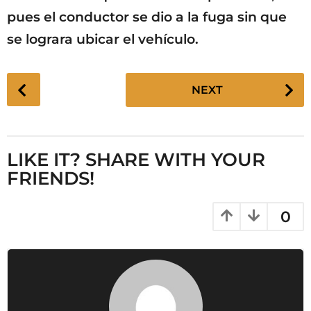
pues el conductor se dio a la fuga sin que
se lograra ubicar el vehículo.
P
NEXT
o
s
t
P
LIKE IT? SHARE WITH YOUR
a
FRIENDS!
g
i
0
n
a
t
i
o