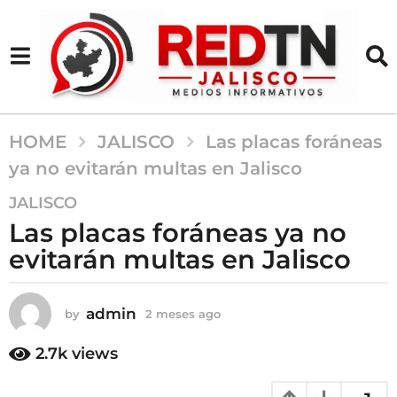
HOME
JALISCO
Las placas foráneas
ya no evitarán multas en Jalisco
2
JALISCO
m
Las placas foráneas ya no
e
evitarán multas en Jalisco
s
e
s
admin
by
2 meses ago
2
a
m
g
e
2.7k
views
s
o
e
2