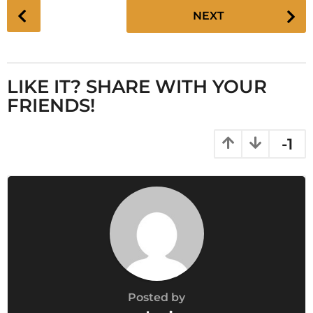
P
NEXT
o
s
t
P
LIKE IT? SHARE WITH YOUR
a
FRIENDS!
g
i
-1
n
a
t
i
o
n
Posted by