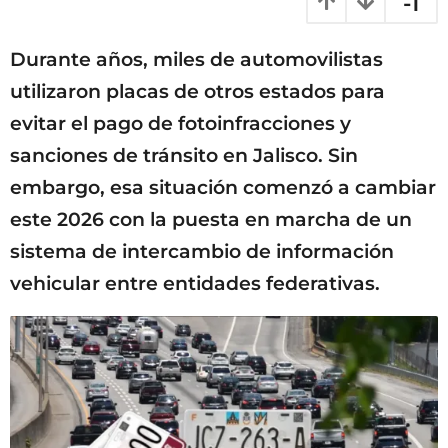
-1
s
m
a
e
g
Durante años, miles de automovilistas
o
s
e
utilizaron placas de otros estados para
s
evitar el pago de fotoinfracciones y
a
sanciones de tránsito en Jalisco. Sin
g
o
embargo, esa situación comenzó a cambiar
este 2026 con la puesta en marcha de un
sistema de intercambio de información
vehicular entre entidades federativas.