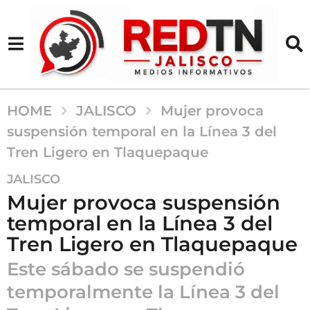
HOME
JALISCO
Mujer provoca
suspensión temporal en la Línea 3 del
Tren Ligero en Tlaquepaque
7
JALISCO
m
Mujer provoca suspensión
e
temporal en la Línea 3 del
s
Tren Ligero en Tlaquepaque
e
s
Este sábado se suspendió
a
temporalmente la Línea 3 del
g
o