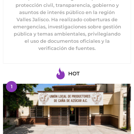
protección civil, transparencia, gobierno y
asuntos de interés público en la región
Valles Jalisco. Ha realizado coberturas de
emergencias, investigaciones sobre gestión
pública y temas ambientales, privilegiando
el uso de documentos oficiales y la
verificación de fuentes.
HOT
1