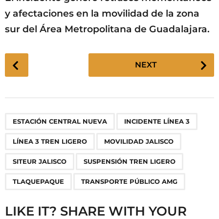
y afectaciones en la movilidad de la zona
sur del Área Metropolitana de Guadalajara.
P
NEXT
o
s
t
P
,
,
,
,
,
,
,
ESTACIÓN CENTRAL NUEVA
INCIDENTE LÍNEA 3
a
g
LÍNEA 3 TREN LIGERO
MOVILIDAD JALISCO
i
n
SITEUR JALISCO
SUSPENSIÓN TREN LIGERO
a
TLAQUEPAQUE
TRANSPORTE PÚBLICO AMG
t
i
LIKE IT? SHARE WITH YOUR
o