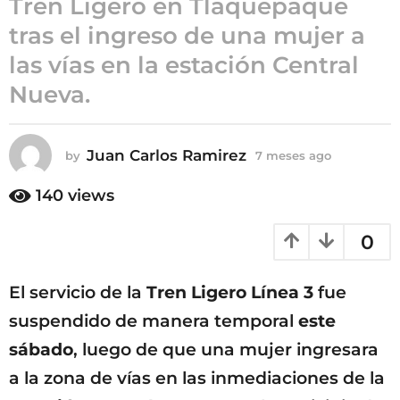
Tren Ligero en Tlaquepaque
7
tras el ingreso de una mujer a
m
las vías en la estación Central
e
s
Nueva.
e
s
a
Juan Carlos Ramirez
by
7 meses ago
7
g
m
e
o
140
views
s
e
0
s
a
g
El servicio de la
Tren Ligero Línea 3
fue
o
suspendido de manera temporal
este
sábado
, luego de que una mujer ingresara
a la zona de vías en las inmediaciones de la