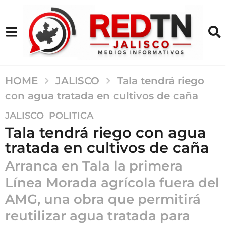
HOME
JALISCO
Tala tendrá riego
con agua tratada en cultivos de caña
7
,
JALISCO
POLITICA
m
Tala tendrá riego con agua
e
tratada en cultivos de caña
s
e
Arranca en Tala la primera
s
Línea Morada agrícola fuera del
a
AMG, una obra que permitirá
g
o
reutilizar agua tratada para
7