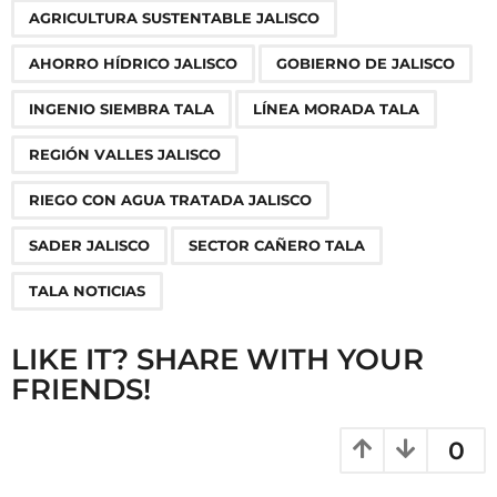
,
,
,
,
,
,
,
,
,
AGRICULTURA SUSTENTABLE JALISCO
a
g
AHORRO HÍDRICO JALISCO
GOBIERNO DE JALISCO
i
n
INGENIO SIEMBRA TALA
LÍNEA MORADA TALA
a
REGIÓN VALLES JALISCO
t
i
RIEGO CON AGUA TRATADA JALISCO
o
SADER JALISCO
SECTOR CAÑERO TALA
n
TALA NOTICIAS
LIKE IT? SHARE WITH YOUR
FRIENDS!
0