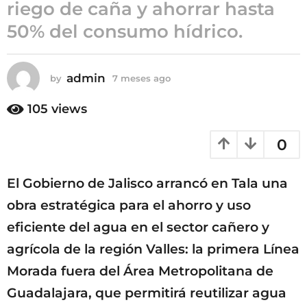
riego de caña y ahorrar hasta
m
50% del consumo hídrico.
e
s
e
s
admin
by
7 meses ago
7
m
a
e
105
views
g
s
o
e
0
s
a
g
El Gobierno de Jalisco arrancó en Tala una
o
obra estratégica para el ahorro y uso
eficiente del agua en el sector cañero y
agrícola de la región Valles: la primera Línea
Morada fuera del Área Metropolitana de
Guadalajara, que permitirá reutilizar agua