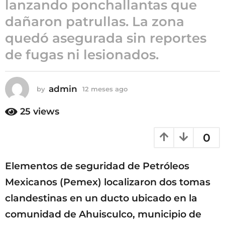
lanzando ponchallantas que
1
dañaron patrullas. La zona
2
m
quedó asegurada sin reportes
e
de fugas ni lesionados.
s
e
s
admin
by
12 meses ago
1
a
2
g
m
25
views
o
e
s
0
e
s
a
Elementos de seguridad de Petróleos
g
o
Mexicanos (Pemex) localizaron dos tomas
clandestinas en un ducto ubicado en la
comunidad de Ahuisculco, municipio de