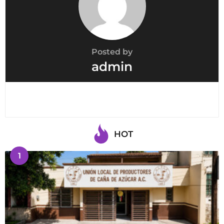
o
n
Posted by
admin
HOT
1