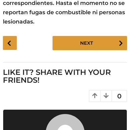
correspondientes. Hasta el momento no se
reportan fugas de combustible ni personas
lesionadas.
P
NEXT
o
s
t
P
LIKE IT? SHARE WITH YOUR
a
FRIENDS!
g
i
0
n
a
t
i