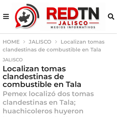
HOME
JALISCO
Localizan tomas
clandestinas de combustible en Tala
1
JALISCO
2
Localizan tomas
m
clandestinas de
e
combustible en Tala
s
e
Pemex localizó dos tomas
s
clandestinas en Tala;
a
g
huachicoleros huyeron
o