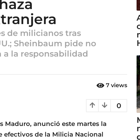
haza
tranjera
 de milicianos tras
 UU.; Sheinbaum pide no
 a la responsabilidad
7
views
0
ás Maduro, anunció este martes la
 efectivos de la Milicia Nacional