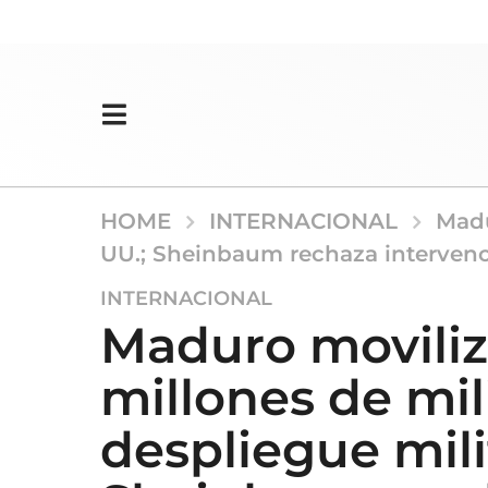
HOME
INTERNACIONAL
Madu
UU.; Sheinbaum rechaza intervenc
1
INTERNACIONAL
2
Maduro moviliz
m
e
millones de mil
s
e
despliegue mili
s
a