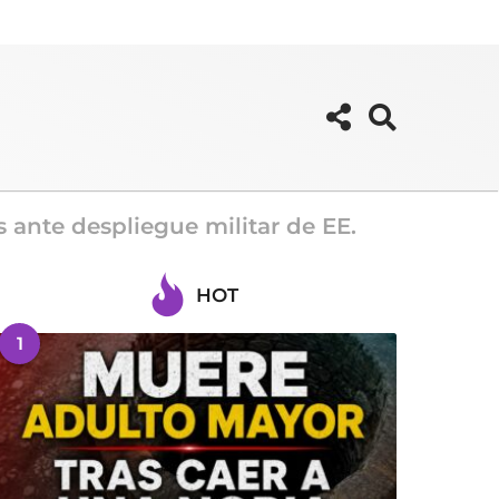
 ante despliegue militar de EE.
HOT
1