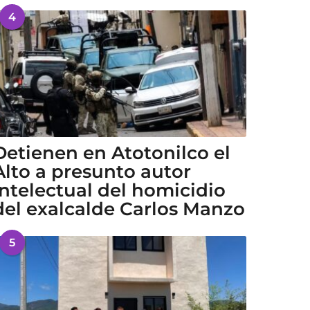
4
Detienen en Atotonilco el
Alto a presunto autor
intelectual del homicidio
del exalcalde Carlos Manzo
5