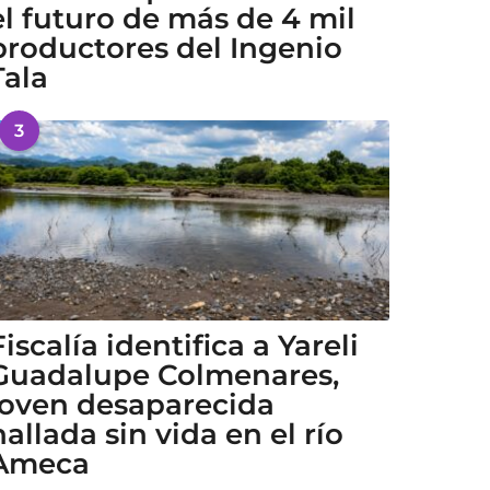
el futuro de más de 4 mil
productores del Ingenio
Tala
3
Fiscalía identifica a Yareli
Guadalupe Colmenares,
joven desaparecida
hallada sin vida en el río
Ameca