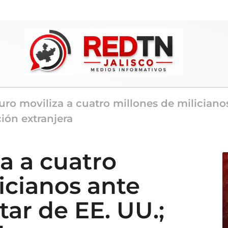
ro moviliza a cuatro millones de milicianos
ión extranjera
a a cuatro
icianos ante
tar de EE. UU.;