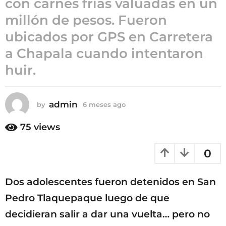
con carnes frías valuadas en un
6
millón de pesos. Fueron
m
ubicados por GPS en Carretera
e
s
a Chapala cuando intentaron
e
huir.
s
a
g
admin
by
6 meses ago
6
o
m
e
75
views
s
e
0
s
a
g
Dos adolescentes fueron detenidos en San
o
Pedro Tlaquepaque luego de que
decidieran salir a dar una vuelta… pero no