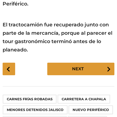
Periférico.
El tractocamión fue recuperado junto con
parte de la mercancía, porque al parecer el
tour gastronómico terminó antes de lo
planeado.
P
NEXT
o
s
t
P
,
,
,
,
,
,
,
,
CARNES FRÍAS ROBADAS
CARRETERA A CHAPALA
a
g
MENORES DETENIDOS JALISCO
NUEVO PERIFÉRICO
i