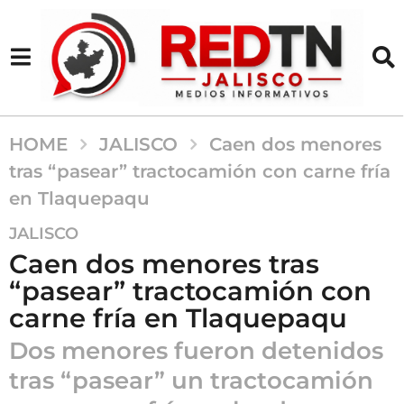
HOME
JALISCO
Caen dos menores
tras “pasear” tractocamión con carne fría
en Tlaquepaqu
6
JALISCO
m
Caen dos menores tras
e
“pasear” tractocamión con
s
carne fría en Tlaquepaqu
e
s
Dos menores fueron detenidos
a
tras “pasear” un tractocamión
g
o