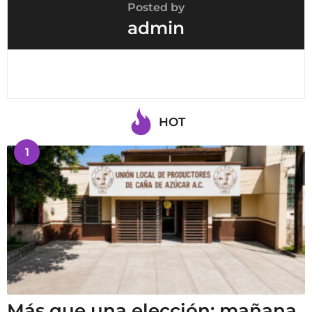
Posted by
admin
HOT
1
Más que una elección: mañana