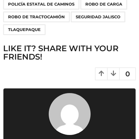
n
POLICÍA ESTATAL DE CAMINOS
ROBO DE CARGA
a
ROBO DE TRACTOCAMIÓN
SEGURIDAD JALISCO
t
i
TLAQUEPAQUE
o
n
LIKE IT? SHARE WITH YOUR
FRIENDS!
0