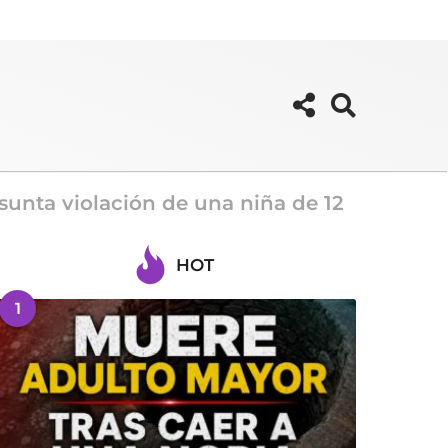
unta violación de una niña de 12
HOT
1