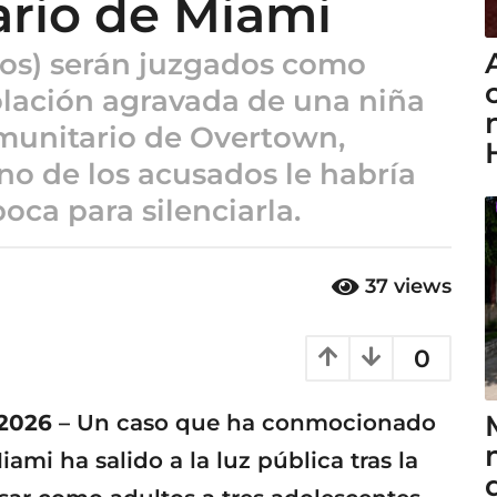
ario de Miami
años) serán juzgados como
olación agravada de una niña
omunitario de Overtown,
no de los acusados le habría
oca para silenciarla.
37
views
0
 2026
– Un caso que ha conmocionado
mi ha salido a la luz pública tras la