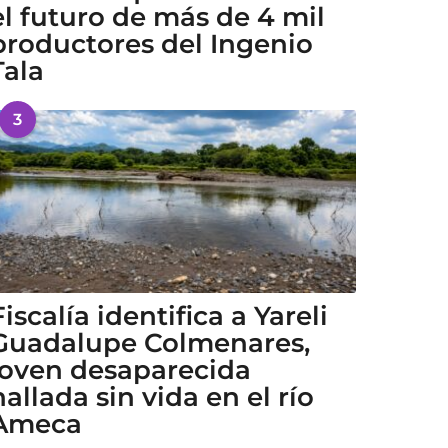
el futuro de más de 4 mil
productores del Ingenio
Tala
3
Fiscalía identifica a Yareli
Guadalupe Colmenares,
joven desaparecida
hallada sin vida en el río
Ameca