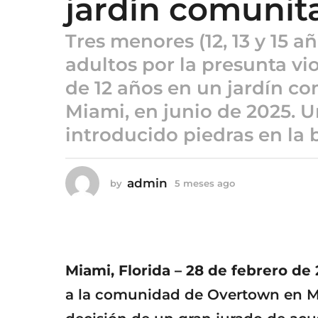
jardín comunit
o
5
Tres menores (12, 13 y 15 
m
e
adultos por la presunta vi
s
de 12 años en un jardín c
e
Miami, en junio de 2025. U
s
a
introducido piedras en la b
g
o
admin
by
5 meses ago
5
m
e
s
e
s
a
Miami, Florida – 28 de febrero de
g
o
a la comunidad de Overtown en Mia