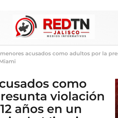
 menores acusados como adultos por la pres
 Miami
acusados como
presunta violación
 12 años en un