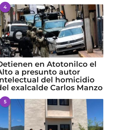
4
Detienen en Atotonilco el
Alto a presunto autor
intelectual del homicidio
del exalcalde Carlos Manzo
5