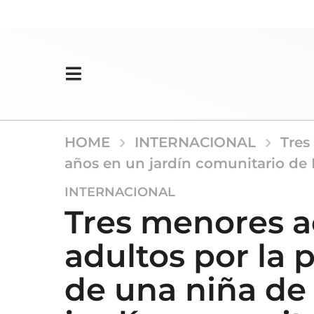
HOME
INTERNACIONAL
Tres
años en un jardín comunitario de
5
INTERNACIONAL
m
Tres menores 
e
s
adultos por la 
e
s
de una niña de
a
g