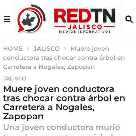
HOME
JALISCO
Muere joven
conductora tras chocar contra árbol en
Carretera a Nogales, Zapopan
7
JALISCO
m
Muere joven conductora
e
tras chocar contra árbol en
s
Carretera a Nogales,
e
s
Zapopan
a
Una joven conductora murió
g
o