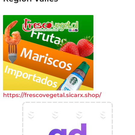
https://frescovegetal.sicarx.shop/