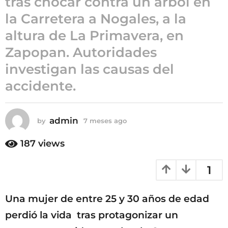
tras chocar contra un árbol en
7
la Carretera a Nogales, a la
m
altura de La Primavera, en
e
s
Zapopan. Autoridades
e
investigan las causas del
s
accidente.
a
g
o
admin
by
7 meses ago
7
m
e
187
views
s
e
1
s
a
g
Una mujer de entre 25 y 30 años de edad
o
perdió la vida tras protagonizar un