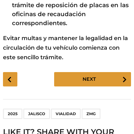
trámite de reposición de placas en las
oficinas de recaudación
correspondientes.
Evitar multas y mantener la legalidad en la
circulación de tu vehículo comienza con
este sencillo trámite.
P
NEXT
o
s
t
P
,
,
,
2025
JALISCO
VIALIDAD
ZMG
a
g
LIKE IT? SHARE WITH YOUR
i