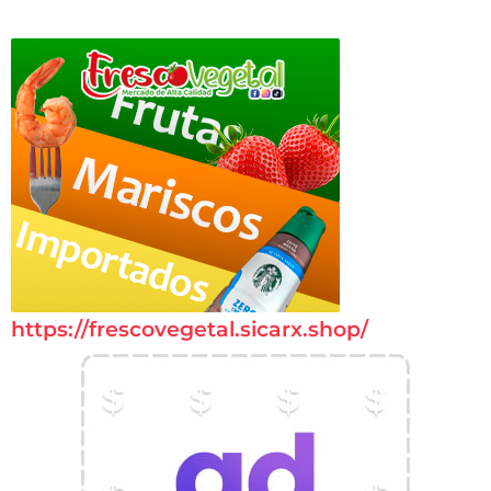
https://frescovegetal.sicarx.shop/