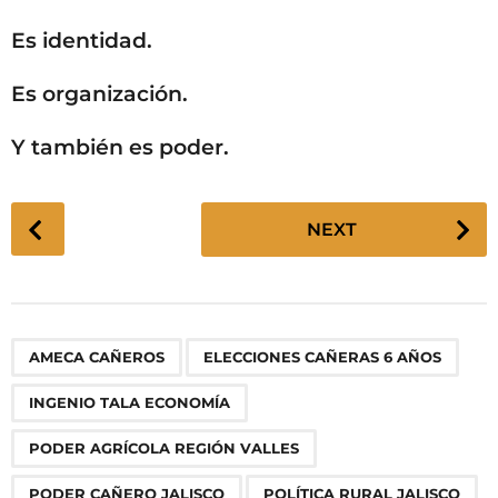
Es identidad.
Es organización.
Y también es poder.
P
NEXT
o
s
t
P
,
,
,
,
,
,
,
,
,
AMECA CAÑEROS
ELECCIONES CAÑERAS 6 AÑOS
a
g
INGENIO TALA ECONOMÍA
i
n
PODER AGRÍCOLA REGIÓN VALLES
a
PODER CAÑERO JALISCO
POLÍTICA RURAL JALISCO