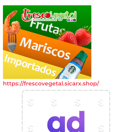
https://frescovegetal.sicarx.shop/