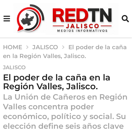
HOME
JALISCO
El poder de la caña
en la Región Valles, Jalisco.
4
JALISCO
m
El poder de la caña en la
e
Región Valles, Jalisco.
s
e
La Unión de Cañeros en Región
s
Valles concentra poder
a
económico, político y social. Su
g
o
elección define seis años clave
4