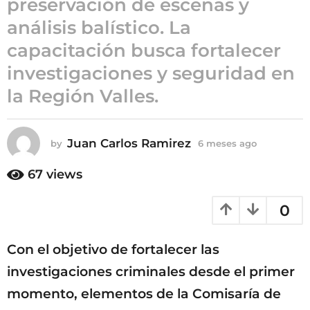
preservación de escenas y
6
análisis balístico. La
m
capacitación busca fortalecer
e
s
investigaciones y seguridad en
e
la Región Valles.
s
a
g
Juan Carlos Ramirez
by
6 meses ago
6
o
m
e
67
views
s
e
0
s
a
g
Con el objetivo de fortalecer las
o
investigaciones criminales desde el primer
momento, elementos de la Comisaría de