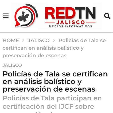
HOME
JALISCO
Policías de Tala se
certifican en análisis balístico y
preservación de escenas
6
JALISCO
m
Policías de Tala se certifican
e
en análisis balístico y
s
preservación de escenas
e
s
Policías de Tala participan en
a
certificación del IJCF sobre
g
o