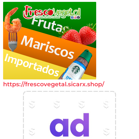
https://frescovegetal.sicarx.shop/