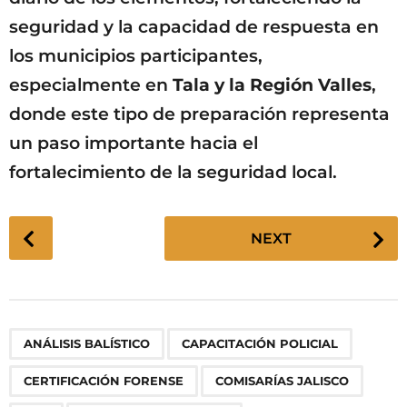
seguridad y la capacidad de respuesta en
los municipios participantes,
especialmente en
Tala y la Región Valles
,
donde este tipo de preparación representa
un paso importante hacia el
fortalecimiento de la seguridad local.
P
NEXT
o
s
t
P
,
,
,
,
,
,
,
,
,
ANÁLISIS BALÍSTICO
CAPACITACIÓN POLICIAL
a
g
CERTIFICACIÓN FORENSE
COMISARÍAS JALISCO
i