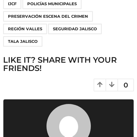
n
IJCF
POLICÍAS MUNICIPALES
a
PRESERVACIÓN ESCENA DEL CRIMEN
t
i
REGIÓN VALLES
SEGURIDAD JALISCO
o
TALA JALISCO
n
LIKE IT? SHARE WITH YOUR
FRIENDS!
0