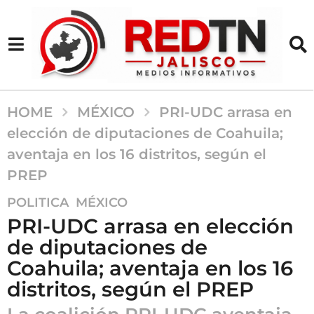
HOME
MÉXICO
PRI-UDC arrasa en
elección de diputaciones de Coahuila;
aventaja en los 16 distritos, según el
PREP
2
,
POLITICA
MÉXICO
m
PRI-UDC arrasa en elección
e
de diputaciones de
s
Coahuila; aventaja en los 16
e
s
distritos, según el PREP
a