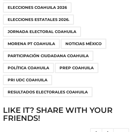
i
n
ELECCIONES COAHUILA 2026
a
ELECCIONES ESTATALES 2026.
t
i
JORNADA ELECTORAL COAHUILA
o
MORENA PT COAHUILA
NOTICIAS MÉXICO
n
PARTICIPACIÓN CIUDADANA COAHUILA
POLÍTICA COAHUILA
PREP COAHUILA
PRI UDC COAHUILA
RESULTADOS ELECTORALES COAHUILA
LIKE IT? SHARE WITH YOUR
FRIENDS!