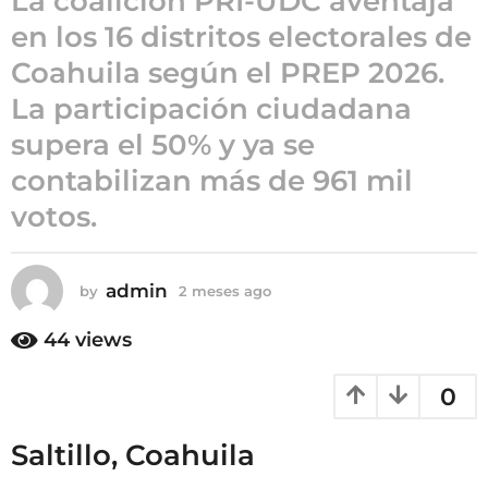
La coalición PRI-UDC aventaja
g
en los 16 distritos electorales de
o
2
Coahuila según el PREP 2026.
m
La participación ciudadana
e
s
supera el 50% y ya se
e
contabilizan más de 961 mil
s
votos.
a
g
o
admin
by
2 meses ago
2
m
e
44
views
s
e
0
s
a
g
Saltillo, Coahuila
o