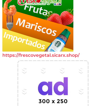
https://frescovegetal.sicarx.shop/