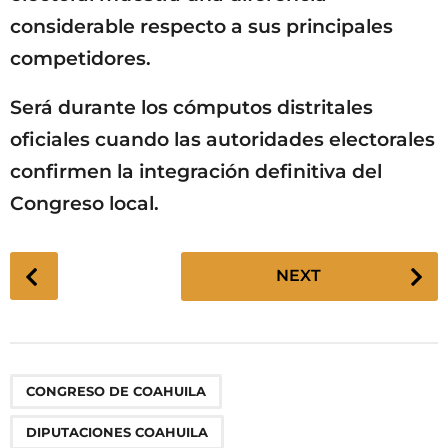
considerable respecto a sus principales
competidores.
Será durante los cómputos distritales
oficiales cuando las autoridades electorales
confirmen la integración definitiva del
Congreso local.
P
NEXT
o
s
t
P
,
,
,
,
,
,
,
,
,
,
,
CONGRESO DE COAHUILA
a
g
DIPUTACIONES COAHUILA