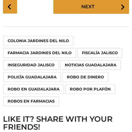
P
NEXT
o
s
t
P
,
,
,
,
,
,
,
,
,
COLONIA JARDINES DEL NILO
a
g
FARMACIA JARDINES DEL NILO
FISCALÍA JALISCO
i
n
INSEGURIDAD JALISCO
NOTICIAS GUADALAJARA
a
POLICÍA GUADALAJARA
ROBO DE DINERO
t
i
ROBO EN GUADALAJARA
ROBO POR PLAFÓN
o
ROBOS EN FARMACIAS
n
LIKE IT? SHARE WITH YOUR
FRIENDS!