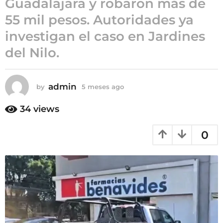
Guadalajara y robaron más de
5
55 mil pesos. Autoridades ya
m
investigan el caso en Jardines
e
s
del Nilo.
e
s
a
admin
by
5 meses ago
5
g
m
e
o
34
views
s
e
0
s
a
g
o