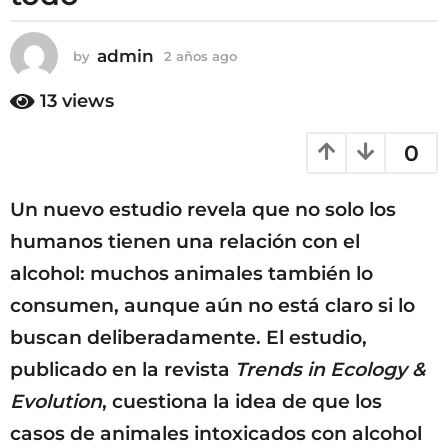
o
2
a
admin
by
2 años ago
2
ñ
a
ñ
13
views
o
o
s
s
a
0
a
g
g
o
o
Un nuevo estudio revela que no solo los
humanos tienen una relación con el
alcohol: muchos animales también lo
consumen, aunque aún no está claro si lo
buscan deliberadamente. El estudio,
publicado en la revista
Trends in Ecology &
Evolution
, cuestiona la idea de que los
casos de animales intoxicados con alcohol