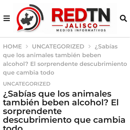
HOME
UNCATEGORIZED
¿Sabías
que los animales también beben
alcohol? El sorprendente descubrimiento
que cambia todo
2
UNCATEGORIZED
a
¿Sabías que los animales
ñ
también beben alcohol? El
o
sorprendente
s
a
descubrimiento que cambia
g
todo