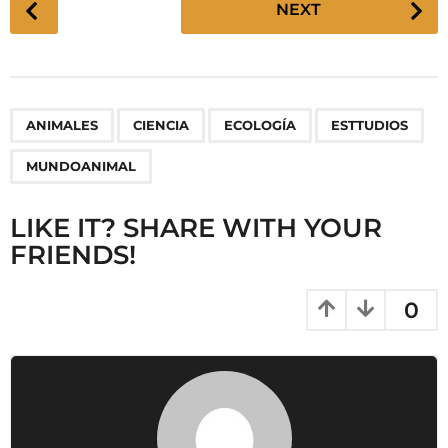
NEXT
o
s
t
P
,
,
,
,
ANIMALES
CIENCIA
ECOLOGÍA
ESTTUDIOS
a
g
MUNDOANIMAL
i
n
LIKE IT? SHARE WITH YOUR
a
FRIENDS!
t
i
0
o
n