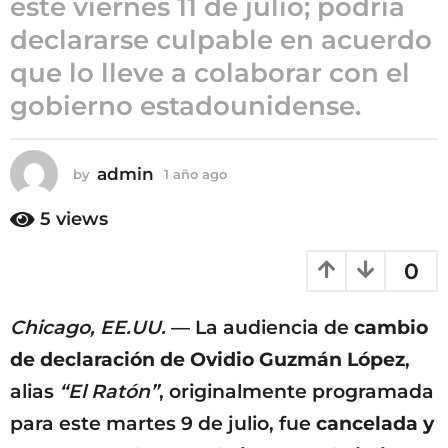
este viernes 11 de julio; podría
ñ
declararse culpable en acuerdo
o
que lo lleve a colaborar con el
a
g
gobierno estadounidense.
o
admin
by
1 año ago
1
a
ñ
5
views
o
a
0
g
o
Chicago, EE.UU.
— La audiencia de
cambio
de declaración de Ovidio Guzmán López
,
alias
“El Ratón”
, originalmente programada
para este martes 9 de julio, fue
cancelada y