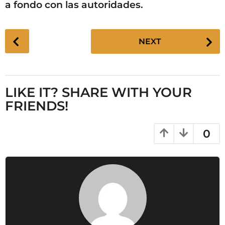
a fondo con las autoridades.
P
NEXT
o
s
t
P
LIKE IT? SHARE WITH YOUR
a
FRIENDS!
g
i
0
n
a
t
i
o
n