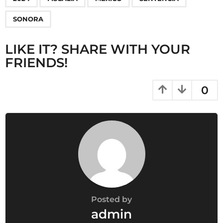
a
g
SONORA
i
n
LIKE IT? SHARE WITH YOUR
a
FRIENDS!
t
i
0
o
n
Posted by
admin