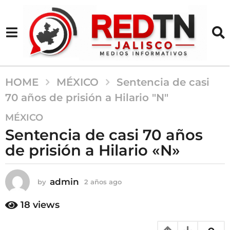
HOME
MÉXICO
Sentencia de casi
70 años de prisión a Hilario "N"
2
MÉXICO
a
Sentencia de casi 70 años
ñ
de prisión a Hilario «N»
o
s
a
admin
by
2 años ago
2
g
a
o
ñ
18
views
o
2
s
a