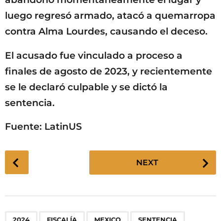
luego regresó armado, atacó a quemarropa
contra Alma Lourdes, causando el deceso.
El acusado fue vinculado a proceso a
finales de agosto de 2023, y recientemente
se le declaró culpable y se dictó la
sentencia.
Fuente: LatinUS
P
NEXT
o
s
t
P
,
,
,
,
2024
FISCALÍA
MEXICO
SENTENCIA