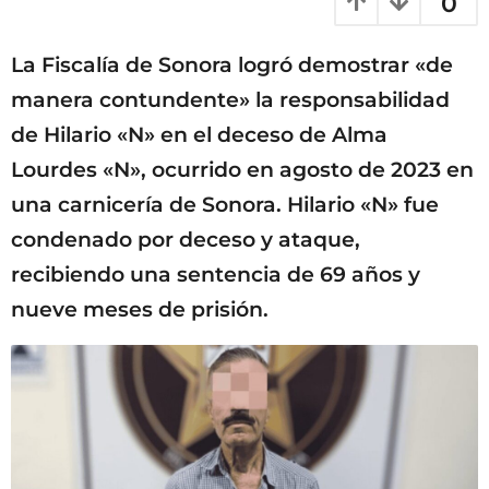
0
a
ñ
g
o
o
La Fiscalía de Sonora logró demostrar «de
s
a
manera contundente» la responsabilidad
g
de Hilario «N» en el deceso de Alma
o
Lourdes «N», ocurrido en agosto de 2023 en
una carnicería de Sonora. Hilario «N» fue
condenado por deceso y ataque,
recibiendo una sentencia de 69 años y
nueve meses de prisión.