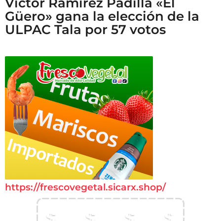
Víctor Ramírez Padilla «El
Güero» gana la elección de la
ULPAC Tala por 57 votos
https://frescovegetal.sicarx.shop/